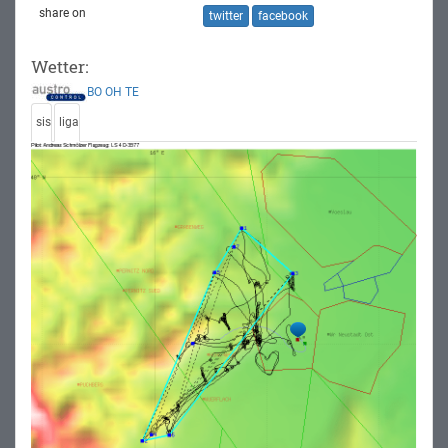
share on
twitter
facebook
Wetter:
BO
OH
TE
sis
liga