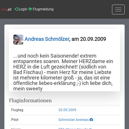
Login
Flugmeldung
Toggle
naviga
Andreas Schmölzer
, am 20.09.2009
...und noch kein Saisonende! extrem
entspanntes soaren. Meiner HERZdame ein
HERZ in die Luft gezeichnet! (südlich von
Bad Fischau) - mein Herz für meine Liebste
ist mehrere kilometer groß - ja, das ist eine
öffentliche liebes-erklärung ;-) ich liebe dich,
mein sweety
Fluginformationen
Flugtag
20.09.2009
Pilot
Schmölzer Andreas