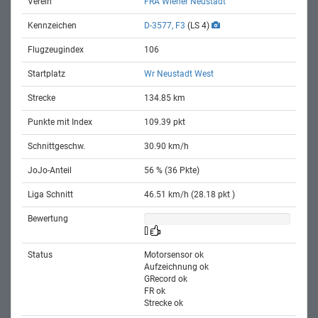
Verein
FRA Wiener Neustadt
Kennzeichen
D-3577, F3
(LS 4)
Flugzeugindex
106
Startplatz
Wr Neustadt West
Strecke
134.85 km
Punkte mit Index
109.39 pkt
Schnittgeschw.
30.90 km/h
JoJo-Anteil
56 % (36 Pkte)
Liga Schnitt
46.51 km/h (28.18 pkt )
Bewertung
[]
Status
Motorsensor ok
Aufzeichnung ok
GRecord ok
FR ok
Strecke ok