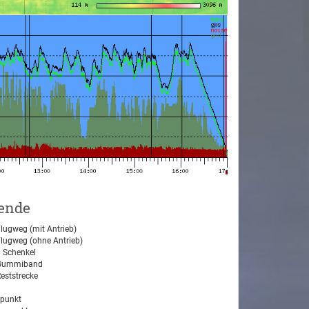
ende
lugweg (mit Antrieb)
lugweg (ohne Antrieb)
 Schenkel
ummiband
eststrecke
tpunkt