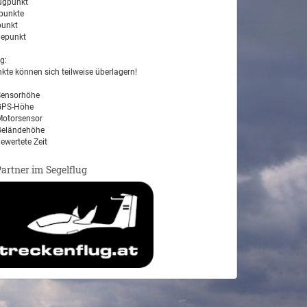
ugpunkt
unkte
unkt
epunkt
g:
kte können sich teilweise überlagern!
ensorhöhe
PS-Höhe
otorsensor
eländehöhe
ewertete Zeit
Partner im Segelflug