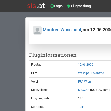
Login
Flugmeldung
Manfred Wassipaul
, am 12.06.200
Fluginformationen
Flugtag
12.06.2006
Pilot
Wassipaul Manfred
Verein
FRA Wien
Kennzeichen
D-KWAP
(DG 800/18m)
Flugzeugindex
120
Startplatz
Tulln