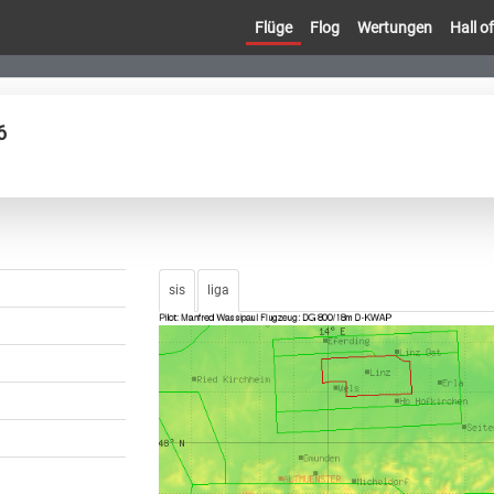
Flüge
Flog
Wertungen
Hall 
6
sis
liga