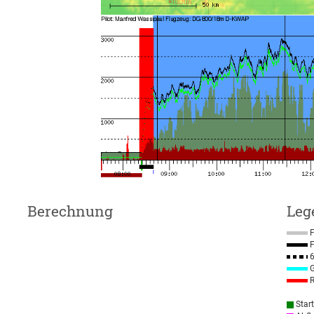
Berechnung
Leg
F
F
6
G
R
Star