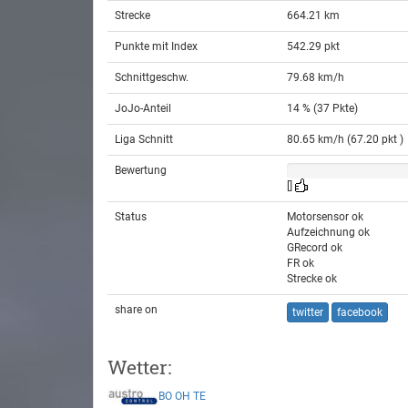
Strecke
664.21 km
Punkte mit Index
542.29 pkt
Schnittgeschw.
79.68 km/h
JoJo-Anteil
14 % (37 Pkte)
Liga Schnitt
80.65 km/h (67.20 pkt )
Bewertung
[]
Status
Motorsensor ok
Aufzeichnung ok
GRecord ok
FR ok
Strecke ok
share on
twitter
facebook
Wetter:
BO
OH
TE