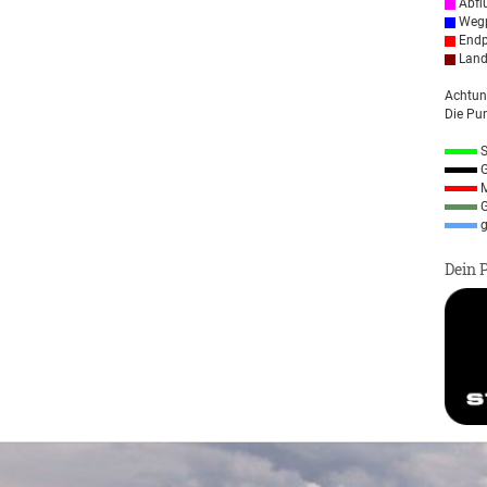
Abfl
Wegp
Endp
Land
Achtun
Die Pun
S
G
M
G
g
Dein 