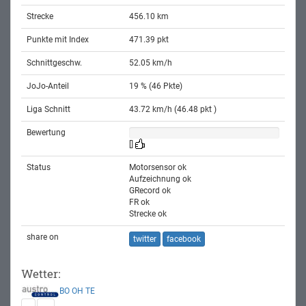
Strecke
456.10 km
Punkte mit Index
471.39 pkt
Schnittgeschw.
52.05 km/h
JoJo-Anteil
19 % (46 Pkte)
Liga Schnitt
43.72 km/h (46.48 pkt )
Bewertung
[]
Status
Motorsensor ok
Aufzeichnung ok
GRecord ok
FR ok
Strecke ok
share on
twitter
facebook
Wetter:
BO
OH
TE