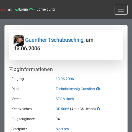
Login
Flugmeldung
Toggle
naviga
Guenther Tschabuschnig
, am
13.06.2006
Fluginformationen
Flugtag
13.06.2006
Pilot
Tschabuschnig Guenther
Verein
SFG Villach
Kennzeichen
OE-5685
(Astir CS Jeans)
Flugzeugindex
94
Startplatz
Noetsch