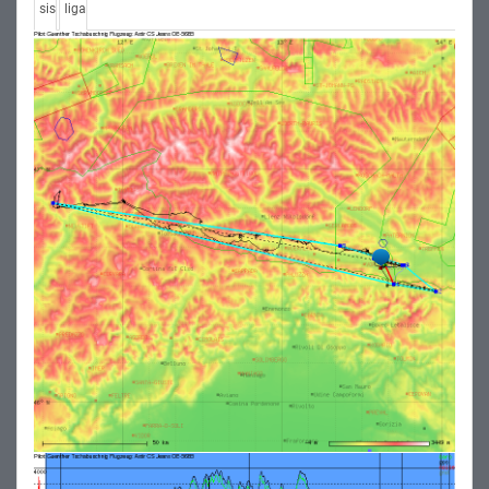
sis
liga