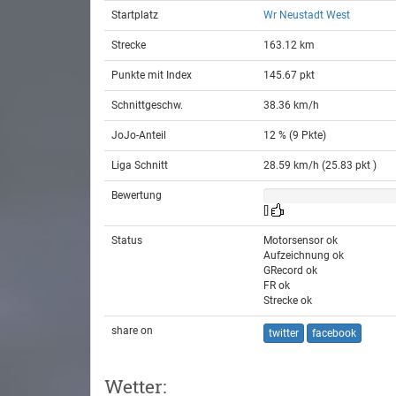
Startplatz
Wr Neustadt West
Strecke
163.12 km
Punkte mit Index
145.67 pkt
Schnittgeschw.
38.36 km/h
JoJo-Anteil
12 % (9 Pkte)
Liga Schnitt
28.59 km/h (25.83 pkt )
Bewertung
[]
Status
Motorsensor ok
Aufzeichnung ok
GRecord ok
FR ok
Strecke ok
share on
twitter
facebook
Wetter: