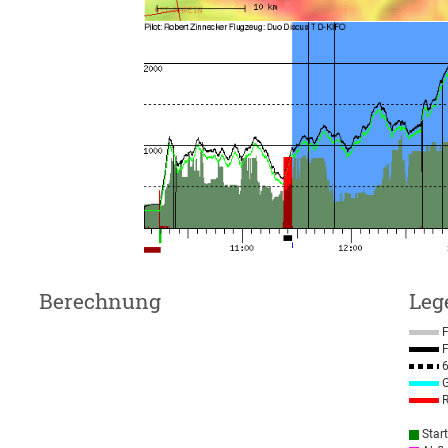
Berechnung
Leg
F
F
6
G
R
Star