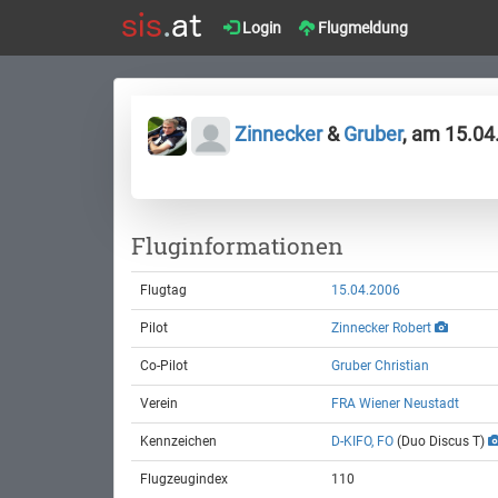
Login
Flugmeldung
Zinnecker
&
Gruber
, am 15.04
Fluginformationen
Flugtag
15.04.2006
Pilot
Zinnecker Robert
Co-Pilot
Gruber Christian
Verein
FRA Wiener Neustadt
Kennzeichen
D-KIFO, FO
(Duo Discus T)
Flugzeugindex
110