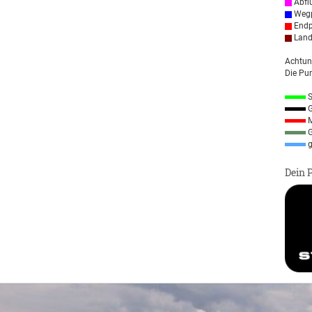
Abfl
Wegp
Endp
Land
Achtun
Die Pun
S
G
M
G
g
Dein 