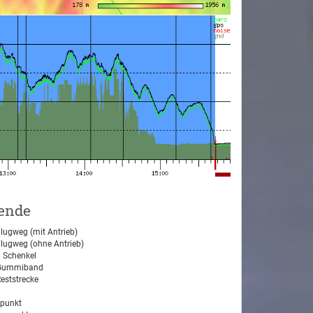
ende
lugweg (mit Antrieb)
lugweg (ohne Antrieb)
 Schenkel
ummiband
eststrecke
tpunkt