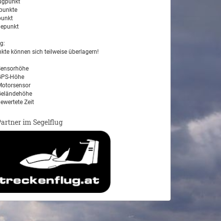
ugpunkt
unkte
unkt
epunkt
g:
kte können sich teilweise überlagern!
ensorhöhe
PS-Höhe
otorsensor
eländehöhe
ewertete Zeit
Partner im Segelflug