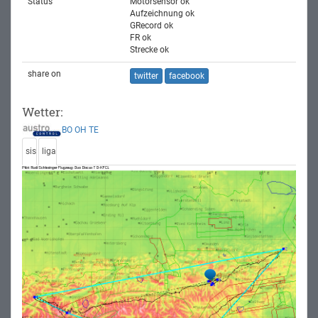
Status
Motorsensor ok
Aufzeichnung ok
GRecord ok
FR ok
Strecke ok
share on
twitter
facebook
Wetter:
BO
OH
TE
sis
liga