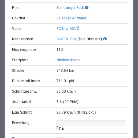
Pilot
Schlesinger Rudi
Co-Pilot
Jalsovec Andreas
Verein
FC Linz ASVÖ
Kennzeichen
D-KFCL, FCL
(Duo Discus T)
Flugzeugindex
110
Startplatz
Niederoeblarn
Strecke
843.64 km
Punkte mit Index
761.01 pkt
Schnittgeschw.
85.00 km/h
JoJo-Anteil
5 % (20 Pkte)
Liga Schnitt
96.79 km/h (87.82 pkt )
Bewertung
[]