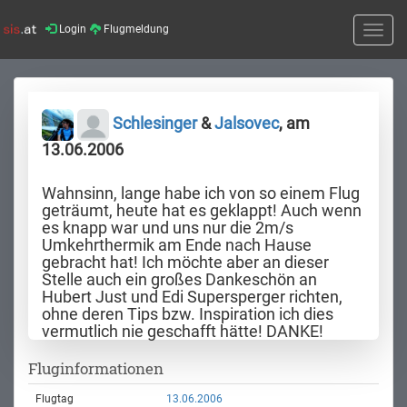
Login
Flugmeldung
Toggle
naviga
Schlesinger
&
Jalsovec
, am
13.06.2006
Wahnsinn, lange habe ich von so einem Flug
geträumt, heute hat es geklappt! Auch wenn
es knapp war und uns nur die 2m/s
Umkehrthermik am Ende nach Hause
gebracht hat! Ich möchte aber an dieser
Stelle auch ein großes Dankeschön an
Hubert Just und Edi Supersperger richten,
ohne deren Tips bzw. Inspiration ich dies
vermutlich nie geschafft hätte! DANKE!
Fluginformationen
Flugtag
13.06.2006