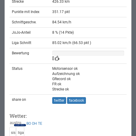
Strecke
426.33 km
Punkte mit Index
351.17 pkt
Schnittgeschw.
84.54 km/h
JoJo-Anteil
8 % (14 Pkte)
Liga Schnitt
85.02 km/h (66.53 pkt )
Bewertung
[]
Status
Motorsensor ok
Aufzeichnung ok
GRecord ok
FR ok
Strecke ok
share on
twitter
facebook
Wetter:
BO
OH
TE
sis
liga