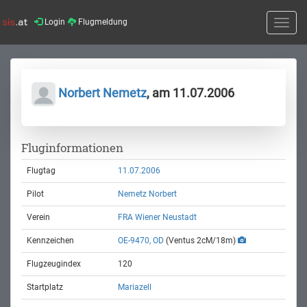
Login
Flugmeldung
Toggle
naviga
Norbert Nemetz
, am 11.07.2006
Fluginformationen
Flugtag
11.07.2006
Pilot
Nemetz Norbert
Verein
FRA Wiener Neustadt
Kennzeichen
OE-9470, OD
(Ventus 2cM/18m)
Flugzeugindex
120
Startplatz
Mariazell