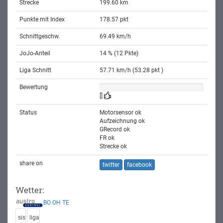
Strecke
199.60 km
Punkte mit Index
178.57 pkt
Schnittgeschw.
69.49 km/h
JoJo-Anteil
14 % (12 Pkte)
Liga Schnitt
57.71 km/h (53.28 pkt )
Bewertung
[]
Status
Motorsensor ok
Aufzeichnung ok
GRecord ok
FR ok
Strecke ok
share on
twitter
facebook
Wetter:
BO
OH
TE
sis
liga