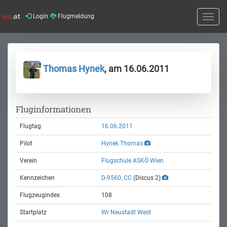
Login
Flugmeldung
Toggle
naviga
Thomas Hynek
, am 16.06.2011
Fluginformationen
Flugtag
16.06.2011
Pilot
Hynek Thomas
Verein
Flugschule ASKÖ Wien
Kennzeichen
D-9560, CC
(Discus 2)
Flugzeugindex
108
Startplatz
Wr Neustadt West