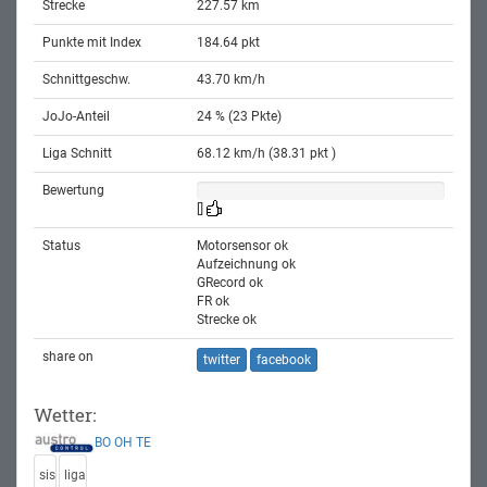
Strecke
227.57 km
Punkte mit Index
184.64 pkt
Schnittgeschw.
43.70 km/h
JoJo-Anteil
24 % (23 Pkte)
Liga Schnitt
68.12 km/h (38.31 pkt )
Bewertung
[]
Status
Motorsensor ok
Aufzeichnung ok
GRecord ok
FR ok
Strecke ok
share on
twitter
facebook
Wetter:
BO
OH
TE
sis
liga