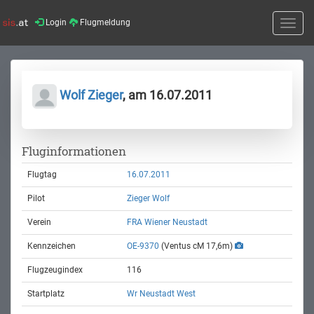
Login
Flugmeldung
Toggle
naviga
Wolf Zieger
, am 16.07.2011
Fluginformationen
Flugtag
16.07.2011
Pilot
Zieger Wolf
Verein
FRA Wiener Neustadt
Kennzeichen
OE-9370
(Ventus cM 17,6m)
Flugzeugindex
116
Startplatz
Wr Neustadt West