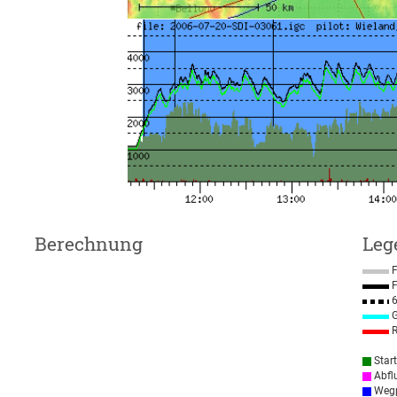
Berechnung
Leg
F
F
6
G
R
Star
Abfl
Wegp