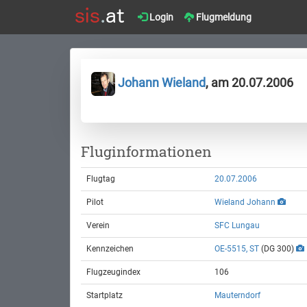
Login
Flugmeldung
Johann Wieland
, am 20.07.2006
Fluginformationen
Flugtag
20.07.2006
Pilot
Wieland Johann
Verein
SFC Lungau
Kennzeichen
OE-5515, ST
(DG 300)
Flugzeugindex
106
Startplatz
Mauterndorf