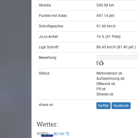
Strecke
540.08 km
Punkte mit Index
497.14 pkt
Schnittgeschw.
91.46 km/h
JoJo-Anteil
16 % (41 Pkte)
Liga Schnitt
86.43 km/h (81.40 pkt )
Bewertung
[]
Status
Motorsensor ok
Aufzeichnung ok
GRecord ok
FR ok
Strecke ok
share on
twitter
facebook
Wetter:
BO
OH
TE