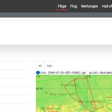
Flüge
Flog
Wertungen
Hall 
sis
liga