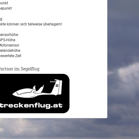
unkt
epunkt
g:
kte können sich teilweise überlagern!
ensorhöhe
PS-Höhe
otorsensor
eländehöhe
ewertete Zeit
Partner im Segelflug