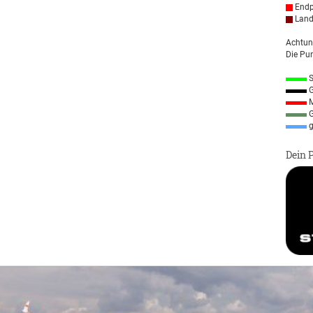
Endp
Land
Achtun
Die Pun
S
G
M
G
g
Dein 