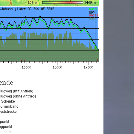
ende
lugweg (mit Antrieb)
lugweg (ohne Antrieb)
 Schenkel
ummiband
eststrecke
tpunkt
ugpunkt
unkte