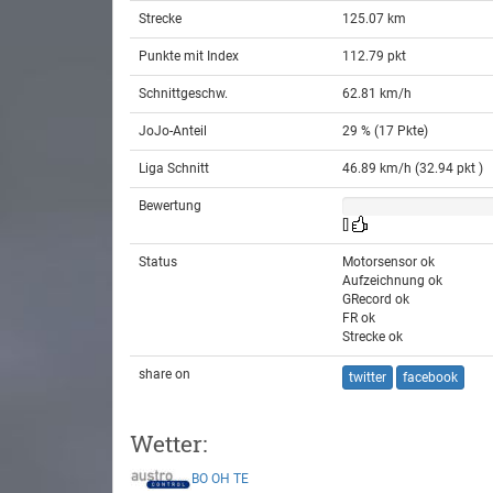
Strecke
125.07 km
Punkte mit Index
112.79 pkt
Schnittgeschw.
62.81 km/h
JoJo-Anteil
29 % (17 Pkte)
Liga Schnitt
46.89 km/h (32.94 pkt )
Bewertung
[]
Status
Motorsensor ok
Aufzeichnung ok
GRecord ok
FR ok
Strecke ok
share on
twitter
facebook
Wetter:
BO
OH
TE