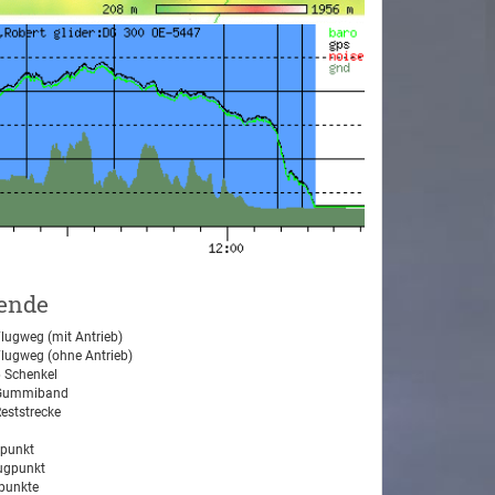
ende
lugweg (mit Antrieb)
lugweg (ohne Antrieb)
 Schenkel
ummiband
eststrecke
tpunkt
ugpunkt
unkte