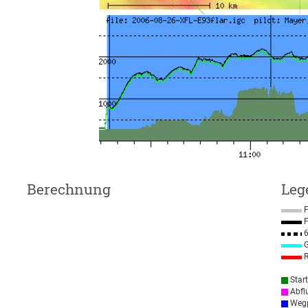
Berechnung
Leg
F
F
6
G
R
Star
Abfl
Wegp