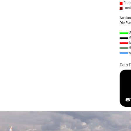
Endp
Land
Achtun
Die Pun
S
G
M
G
g
Dein 