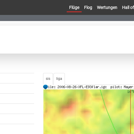
Flüge
Flog
Wertungen
Hall 
sis
liga