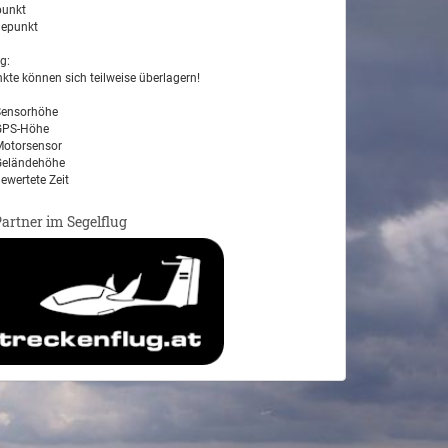
unkt
epunkt
g:
kte können sich teilweise überlagern!
ensorhöhe
PS-Höhe
otorsensor
eländehöhe
ewertete Zeit
Partner im Segelflug