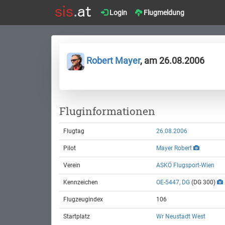
Login
Flugmeldung
Robert Mayer
, am 26.08.2006
Fluginformationen
Flugtag
26.08.2006
Pilot
Mayer Robert
Verein
ASKÖ Flugsport-Wien
Kennzeichen
OE-5447, DG
(DG 300)
Flugzeugindex
106
Startplatz
Wr Neustadt West