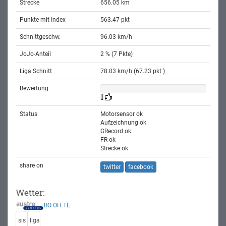
Strecke
656.05 km
Punkte mit Index
563.47 pkt
Schnittgeschw.
96.03 km/h
JoJo-Anteil
2 % (7 Pkte)
Liga Schnitt
78.03 km/h (67.23 pkt )
Bewertung
[]
Status
Motorsensor ok
Aufzeichnung ok
GRecord ok
FR ok
Strecke ok
share on
twitter
facebook
Wetter:
BO
OH
TE
sis
liga