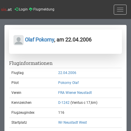
Login
Flugmeldung
Toggle
naviga
Olaf Pokorny
, am 22.04.2006
Fluginformationen
Flugtag
22.04.2006
Pilot
Pokorny Olaf
Verein
FRA Wiener Neustadt
Kennzeichen
D-1242
(Ventus c 17,6m)
Flugzeugindex
116
Startplatz
Wr Neustadt West