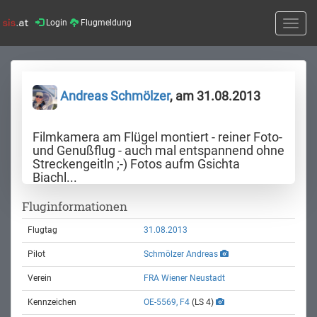
Login
Flugmeldung
Toggle
naviga
Andreas Schmölzer
, am 31.08.2013
Filmkamera am Flügel montiert - reiner Foto-
und Genußflug - auch mal entspannend ohne
Streckengeitln ;-) Fotos aufm Gsichta
Biachl...
Fluginformationen
Flugtag
31.08.2013
Pilot
Schmölzer Andreas
Verein
FRA Wiener Neustadt
Kennzeichen
OE-5569, F4
(LS 4)