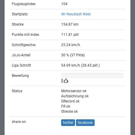
Flugzeugindex
104
Startplatz
Wr Neustadt West
Strecke
154.87 km
Punkte mit Index
111.81 pkt
Schnittgeschw.
25.24 km/h
JoJo-Anteil
50 % (37 Pkte)
Liga Schnitt
54.09 km/h (28.43 pkt )
Bewertung
[]
Status
Motorsensor ok
Aufzeichnung ok
GRecord ok
FR ok
Strecke ok
share on
twitter
facebook