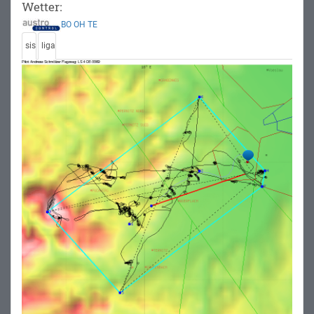
Wetter:
BO
OH
TE
sis
liga