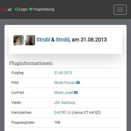
Login
Flugmeldung
Toggle
naviga
Strobl
&
Strobl
, am 31.08.2013
Fluginformationen
Flugtag
31.08.2013
Pilot
Strobl Florian
Co-Pilot
Strobl Josef
Verein
LSV Salzburg
Kennzeichen
D-KCRT, LS
(Janus CT mit EZ)
Flugzeugindex
108