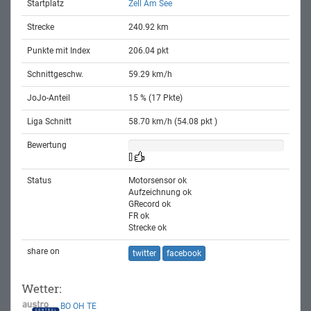
Startplatz
Zell Am See
Strecke
240.92 km
Punkte mit Index
206.04 pkt
Schnittgeschw.
59.29 km/h
JoJo-Anteil
15 % (17 Pkte)
Liga Schnitt
58.70 km/h (54.08 pkt )
Bewertung
[]
Status
Motorsensor ok
Aufzeichnung ok
GRecord ok
FR ok
Strecke ok
share on
twitter
facebook
Wetter:
BO
OH
TE