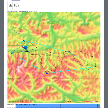
sis
liga