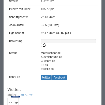
Strecke
152.21 km
Punkte mit Index
105.77 pkt
Schnittgeschw.
72.18 km/h
JoJo-Anteil
36 % (23 Pkte)
Liga Schnitt
52.17 km/h (33.82 pkt )
Bewertung
[]
Status
Motorsensor ok
Aufzeichnung ok
GRecord ok
FR ok
Strecke ok
share on
twitter
facebook
Wetter:
BO
OH
TE
sis
liga