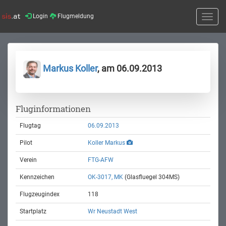
Login
Flugmeldung
Toggle
naviga
Markus Koller
, am 06.09.2013
Fluginformationen
Flugtag
06.09.2013
Pilot
Koller Markus
Verein
FTG-AFW
Kennzeichen
OK-3017, MK
(Glasfluegel 304MS)
Flugzeugindex
118
Startplatz
Wr Neustadt West