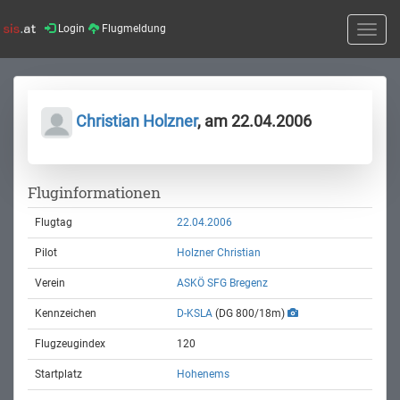
Login
Flugmeldung
Toggle
naviga
Christian Holzner
, am 22.04.2006
Fluginformationen
Flugtag
22.04.2006
Pilot
Holzner Christian
Verein
ASKÖ SFG Bregenz
Kennzeichen
D-KSLA
(DG 800/18m)
Flugzeugindex
120
Startplatz
Hohenems