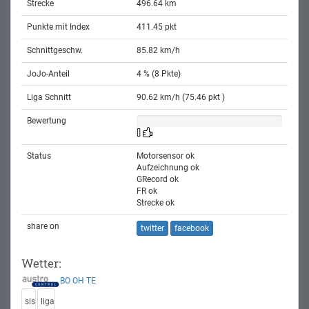
Strecke
496.64 km
Punkte mit Index
411.45 pkt
Schnittgeschw.
85.82 km/h
JoJo-Anteil
4 % (8 Pkte)
Liga Schnitt
90.62 km/h (75.46 pkt )
Bewertung
[]
Status
Motorsensor ok
Aufzeichnung ok
GRecord ok
FR ok
Strecke ok
share on
twitter
facebook
Wetter:
BO
OH
TE
sis
liga