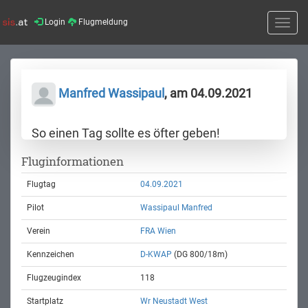
Login
Flugmeldung
Toggle
naviga
Manfred Wassipaul
, am 04.09.2021
So einen Tag sollte es öfter geben!
Fluginformationen
Flugtag
04.09.2021
Pilot
Wassipaul Manfred
Verein
FRA Wien
Kennzeichen
D-KWAP
(DG 800/18m)
Flugzeugindex
118
Startplatz
Wr Neustadt West