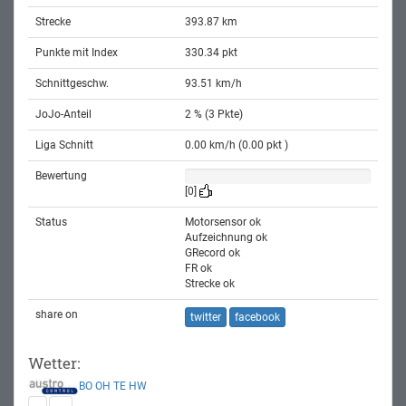
Strecke
393.87 km
Punkte mit Index
330.34 pkt
Schnittgeschw.
93.51 km/h
JoJo-Anteil
2 % (3 Pkte)
Liga Schnitt
0.00 km/h (0.00 pkt )
Bewertung
[0]
Status
Motorsensor ok
Aufzeichnung ok
GRecord ok
FR ok
Strecke ok
share on
twitter
facebook
Wetter:
BO
OH
TE
HW