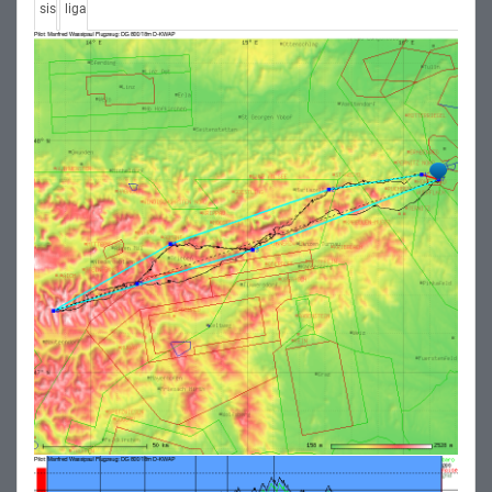
sis
liga