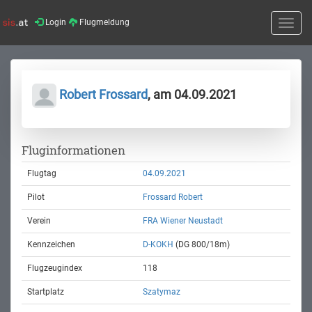
Login
Flugmeldung
Toggle
naviga
Robert Frossard
, am 04.09.2021
Fluginformationen
Flugtag
04.09.2021
Pilot
Frossard Robert
Verein
FRA Wiener Neustadt
Kennzeichen
D-KOKH
(DG 800/18m)
Flugzeugindex
118
Startplatz
Szatymaz