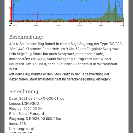
Beschreibung:
Am 4. September flog Robert in einem Segelflugzeug der Type "DG 800
18m" 448 Kilometer. Er startete um 9 Uhr 52 am Flugplatz Szatymaz.
Sein Segelflug führte ihn nach Szatymaz, dann nach Karád,
Iharosberény, Neuwald, Sankt Wolfgang, Dürrgraben und Wiener
Neustadt. Um 15 Uhr 0, nach 5 Stunden 8 landete er in Wr Neustadt
West.
Mit dem Flug konnte er den 6ten Platz in der Tageswertung der
dezentralen Staatsmeisterschaft im Streckensegelflug erfliegen!
Berechnung
Datei: 2021-09-04-LXN-GCQ-01.igc
Logger: LXN #GCQ
Flugtag: 2021-09-04
Pilot: Robert Frossard
Flugzeug: D-KOKH, DG 800/18m
Index: 118
Ursprung: sis-at