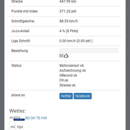
Strecke
447.99 km
Punkte mit Index
371.33 pkt
Schnittgeschw.
88.59 km/h
JoJo-Anteil
4 % (8 Pkte)
Liga Schnitt
0.00 km/h (0.00 pkt )
Bewertung
[0]
Status
Motorsensor ok
Aufzeichnung ok
GRecord ok
FR ok
Strecke ok
share on
twitter
facebook
Wetter:
BO
OH
TE
HW
sis
liga