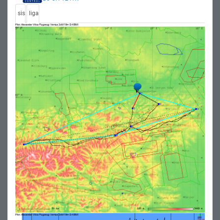
sis
liga