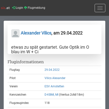
Login
Flugmeldung
Toggle
naviga
Alexander Vilics
, am 29.04.2022
etwas zu spät gestartet. Gute Optik im O
blau im W + Ci
Fluginformationen
Flugtag
29.04.2022
Pilot
Vilics Alexander
Verein
ESV Amstetten
Kennzeichen
D-KBMI, MI
(Ventus 2cM/18m)
Flugzeugindex
118