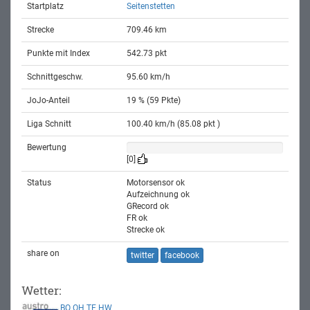
Startplatz
Seitenstetten
Strecke
709.46 km
Punkte mit Index
542.73 pkt
Schnittgeschw.
95.60 km/h
JoJo-Anteil
19 % (59 Pkte)
Liga Schnitt
100.40 km/h (85.08 pkt )
Bewertung
[0]
Status
Motorsensor ok
Aufzeichnung ok
GRecord ok
FR ok
Strecke ok
share on
twitter
facebook
Wetter:
BO
OH
TE
HW