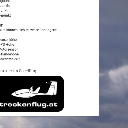
ugpunkt
unkte
unkt
epunkt
g:
kte können sich teilweise überlagern!
ensorhöhe
PS-Höhe
otorsensor
eländehöhe
ewertete Zeit
Partner im Segelflug