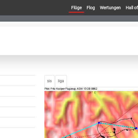
Flüge
Flog
Wertungen
Hall 
sis
liga