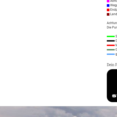
Abfl
Wegp
Endp
Land
Achtun
Die Pun
S
G
M
G
g
Dein 