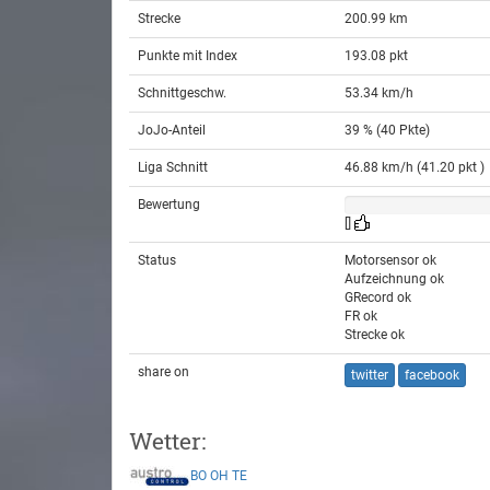
Strecke
200.99 km
Punkte mit Index
193.08 pkt
Schnittgeschw.
53.34 km/h
JoJo-Anteil
39 % (40 Pkte)
Liga Schnitt
46.88 km/h (41.20 pkt )
Bewertung
[]
Status
Motorsensor ok
Aufzeichnung ok
GRecord ok
FR ok
Strecke ok
share on
twitter
facebook
Wetter:
BO
OH
TE