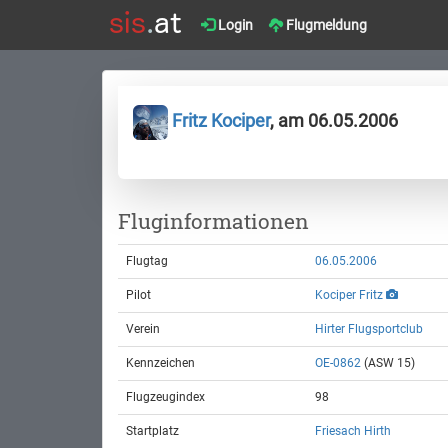
Login
Flugmeldung
Fritz Kociper
, am 06.05.2006
Fluginformationen
Flugtag
06.05.2006
Pilot
Kociper Fritz
Verein
Hirter Flugsportclub
Kennzeichen
OE-0862
(ASW 15)
Flugzeugindex
98
Startplatz
Friesach Hirth