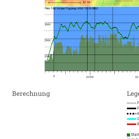
Berechnung
Leg
F
F
6
G
R
Star