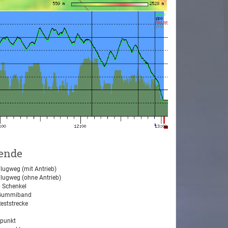
ende
lugweg (mit Antrieb)
lugweg (ohne Antrieb)
 Schenkel
ummiband
eststrecke
tpunkt