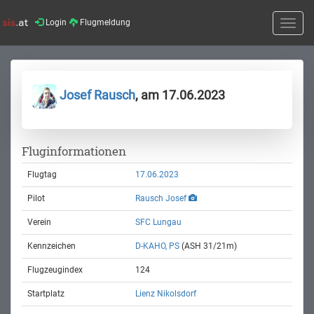
Login
Flugmeldung
Toggle
naviga
Josef Rausch
, am 17.06.2023
Fluginformationen
Flugtag
17.06.2023
Pilot
Rausch Josef
Verein
SFC Lungau
Kennzeichen
D-KAHO, PS
(ASH 31/21m)
Flugzeugindex
124
Startplatz
Lienz Nikolsdorf