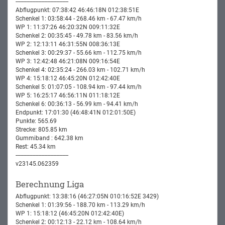
-----------------------------------
Abflugpunkt: 07:38:42 46:46:18N 012:38:51E
Schenkel 1: 03:58:44 - 268.46 km - 67.47 km/h
WP 1: 11:37:26 46:20:32N 009:11:32E
Schenkel 2: 00:35:45 - 49.78 km - 83.56 km/h
WP 2: 12:13:11 46:31:55N 008:36:13E
Schenkel 3: 00:29:37 - 55.66 km - 112.75 km/h
WP 3: 12:42:48 46:21:08N 009:16:54E
Schenkel 4: 02:35:24 - 266.03 km - 102.71 km/h
WP 4: 15:18:12 46:45:20N 012:42:40E
Schenkel 5: 01:07:05 - 108.94 km - 97.44 km/h
WP 5: 16:25:17 46:56:11N 011:18:12E
Schenkel 6: 00:36:13 - 56.99 km - 94.41 km/h
Endpunkt: 17:01:30 (46:48:41N 012:01:50E)
Punkte: 565.69
Strecke: 805.85 km
Gummiband : 642.38 km
Rest: 45.34 km
-----------------------------------
v23145.062359
Berechnung Liga
Abflugpunkt: 13:38:16 (46:27:05N 010:16:52E 3429)
Schenkel 1: 01:39:56 - 188.70 km - 113.29 km/h
WP 1: 15:18:12 (46:45:20N 012:42:40E)
Schenkel 2: 00:12:13 - 22.12 km - 108.64 km/h