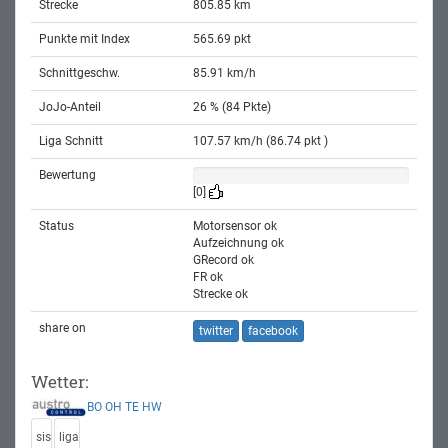
Strecke
805.85 km
Punkte mit Index
565.69 pkt
Schnittgeschw.
85.91 km/h
JoJo-Anteil
26 % (84 Pkte)
Liga Schnitt
107.57 km/h (86.74 pkt )
Bewertung
[0]
Status
Motorsensor ok
Aufzeichnung ok
GRecord ok
FR ok
Strecke ok
share on
twitter
facebook
Wetter:
BO
OH
TE
HW
sis
liga