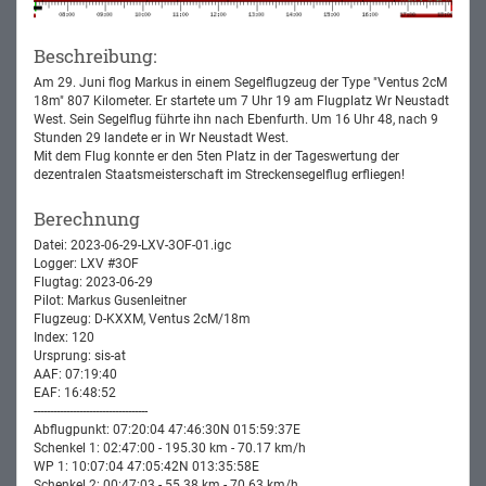
Beschreibung:
Am 29. Juni flog Markus in einem Segelflugzeug der Type "Ventus 2cM
18m" 807 Kilometer. Er startete um 7 Uhr 19 am Flugplatz Wr Neustadt
West. Sein Segelflug führte ihn nach Ebenfurth. Um 16 Uhr 48, nach 9
Stunden 29 landete er in Wr Neustadt West.
Mit dem Flug konnte er den 5ten Platz in der Tageswertung der
dezentralen Staatsmeisterschaft im Streckensegelflug erfliegen!
Berechnung
Datei: 2023-06-29-LXV-3OF-01.igc
Logger: LXV #3OF
Flugtag: 2023-06-29
Pilot: Markus Gusenleitner
Flugzeug: D-KXXM, Ventus 2cM/18m
Index: 120
Ursprung: sis-at
AAF: 07:19:40
EAF: 16:48:52
-----------------------------------
Abflugpunkt: 07:20:04 47:46:30N 015:59:37E
Schenkel 1: 02:47:00 - 195.30 km - 70.17 km/h
WP 1: 10:07:04 47:05:42N 013:35:58E
Schenkel 2: 00:47:03 - 55.38 km - 70.63 km/h