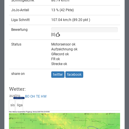
Schnittgeschw.
86.79 km/h
JoJo-Anteil
13 % (42 Pkte)
Liga Schnitt
107.04 km/h (89.20 pkt )
Bewertung
[0]
Status
Motorsensor ok
Aufzeichnung ok
GRecord ok
FR ok
Strecke ok
share on
twitter
facebook
Wetter:
BO
OH
TE
HW
sis
liga