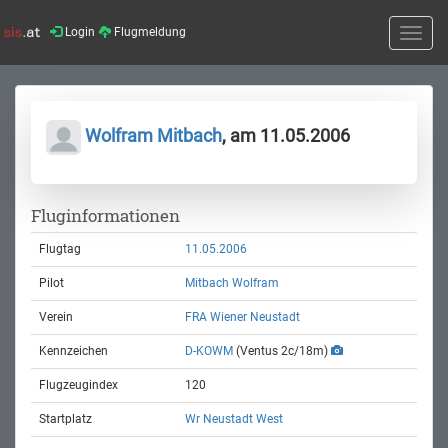
Login
Flugmeldung
Toggle
naviga
Wolfram Mitbach
, am 11.05.2006
Fluginformationen
Flugtag
11.05.2006
Pilot
Mitbach Wolfram
Verein
FRA Wiener Neustadt
Kennzeichen
D-KOWM
(Ventus 2c/18m)
Flugzeugindex
120
Startplatz
Wr Neustadt West