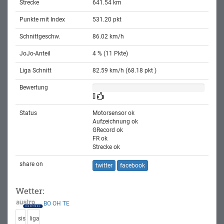
Strecke
641.54 km
Punkte mit Index
531.20 pkt
Schnittgeschw.
86.02 km/h
JoJo-Anteil
4 % (11 Pkte)
Liga Schnitt
82.59 km/h (68.18 pkt )
Bewertung
[]
Status
Motorsensor ok
Aufzeichnung ok
GRecord ok
FR ok
Strecke ok
share on
twitter
facebook
Wetter:
BO
OH
TE
sis
liga