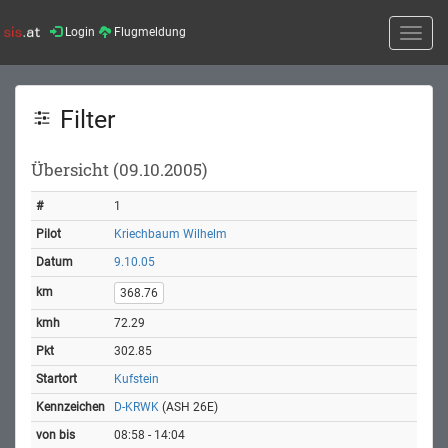
Login
Flugmeldung
Toggle
naviga
Filter
Übersicht (09.10.2005)
1
Kriechbaum Wilhelm
9.10.05
368.76
72.29
302.85
Kufstein
D-KRWK
(ASH 26E)
08:58 - 14:04