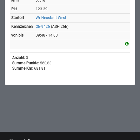
37.18
123.39
Wr Neustadt West
OE-9426
(ASH 26E)
09:48 - 14:03
Anzahl:
3
Summe Punkte:
560,83
Summe Km:
681,81