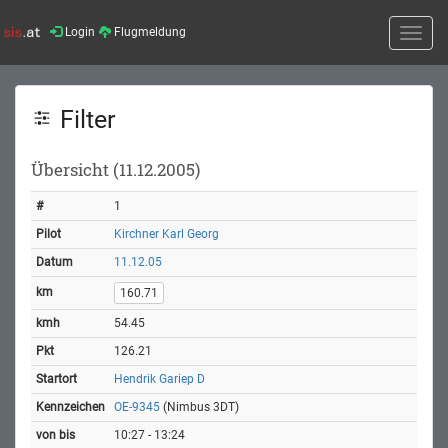
Login
Flugmeldung
Toggle
naviga
Filter
Übersicht (11.12.2005)
1
Kirchner Karl Georg
11.12.05
160.71
54.45
126.21
Hendrik Gariep D
OE-9345
(Nimbus 3DT)
10:27 - 13:24