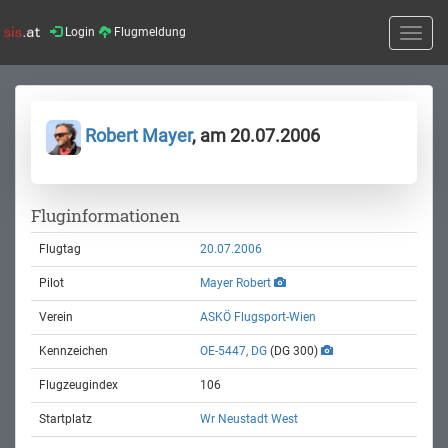
Login
Flugmeldung
Toggle
naviga
Robert Mayer
, am 20.07.2006
Fluginformationen
Flugtag
20.07.2006
Pilot
Mayer Robert
Verein
ASKÖ Flugsport-Wien
Kennzeichen
OE-5447, DG
(DG 300)
Flugzeugindex
106
Startplatz
Wr Neustadt West