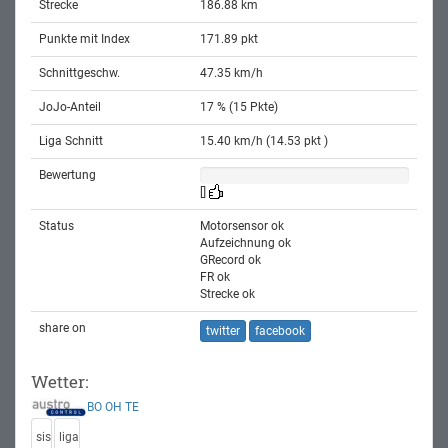
Strecke
186.88 km
Punkte mit Index
171.89 pkt
Schnittgeschw.
47.35 km/h
JoJo-Anteil
17 % (15 Pkte)
Liga Schnitt
15.40 km/h (14.53 pkt )
Bewertung
[]
Status
Motorsensor ok
Aufzeichnung ok
GRecord ok
FR ok
Strecke ok
share on
twitter
facebook
Wetter:
BO
OH
TE
sis
liga