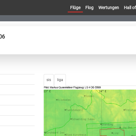
Flüge
Flog
Wertungen
Hall 
06
sis
liga