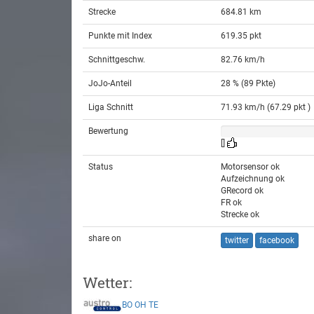
Strecke
684.81 km
Punkte mit Index
619.35 pkt
Schnittgeschw.
82.76 km/h
JoJo-Anteil
28 % (89 Pkte)
Liga Schnitt
71.93 km/h (67.29 pkt )
Bewertung
[]
Status
Motorsensor ok
Aufzeichnung ok
GRecord ok
FR ok
Strecke ok
share on
twitter
facebook
Wetter:
BO
OH
TE