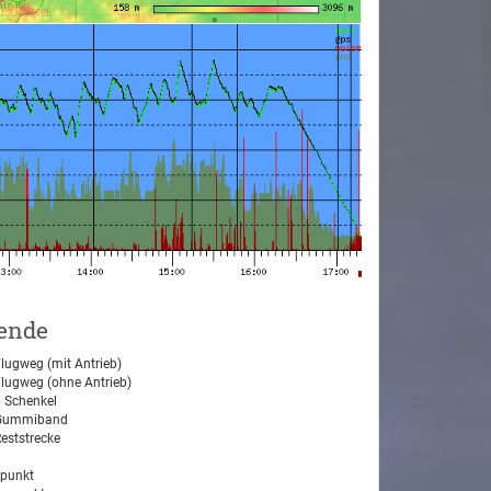
ende
lugweg (mit Antrieb)
lugweg (ohne Antrieb)
 Schenkel
ummiband
eststrecke
tpunkt