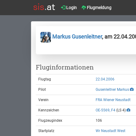
Login
Flugmeldung
Markus Gusenleitner
, am 22.04.20
Fluginformationen
Flugtag
22.04.2006
Pilot
Gusenleitner Markus
Verein
FRA Wiener Neustadt
Kennzeichen
OE-5569, F4
(LS 4)
Flugzeugindex
106
Startplatz
Wr Neustadt West