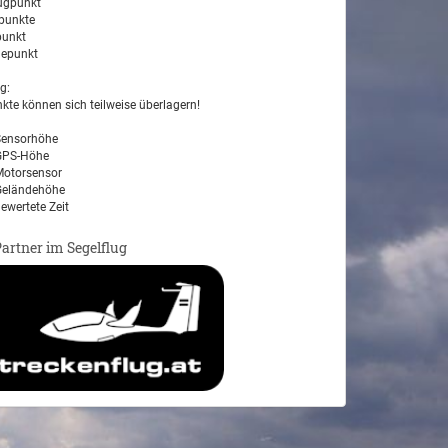
ugpunkt
unkte
unkt
epunkt
g:
kte können sich teilweise überlagern!
ensorhöhe
PS-Höhe
otorsensor
eländehöhe
ewertete Zeit
Partner im Segelflug