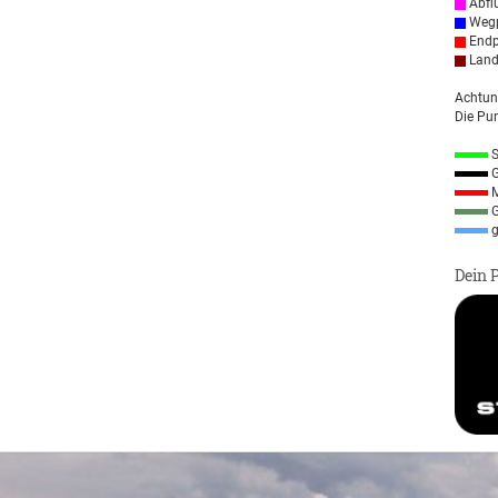
Abfl
Wegp
Endp
Land
Achtun
Die Pun
S
G
M
G
g
Dein 