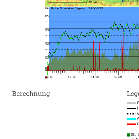
Berechnung
Leg
F
F
6
G
R
Star