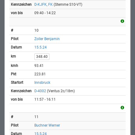
D-KJFK, FK
(Stemme S10-VT)
09:40 - 14:22
10
Zoller Benjamin
15.5.24
348.40
93.41
223.81
Innsbruck
D-4002
(Ventus 2c/18m)
11:57 - 16:11
11
Buchner Werner
15.5.24