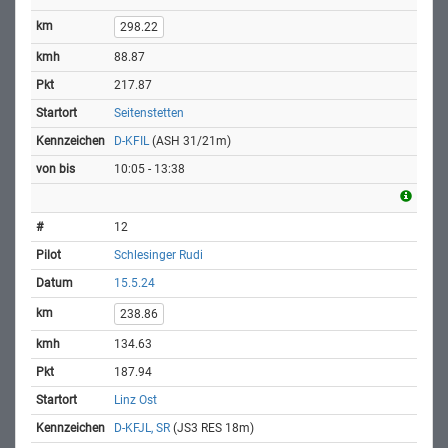
298.22
88.87
217.87
Seitenstetten
D-KFIL
(ASH 31/21m)
10:05 - 13:38
12
Schlesinger Rudi
15.5.24
238.86
134.63
187.94
Linz Ost
D-KFJL, SR
(JS3 RES 18m)