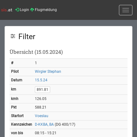
Login
Flugmeldung
Toggle
naviga
Filter
Übersicht (15.05.2024)
1
Wirgler Stephan
15.5.24
891.81
126.05
588.21
Voeslau
D-KKBA, BA
(DG 400/17)
08:15 - 15:21