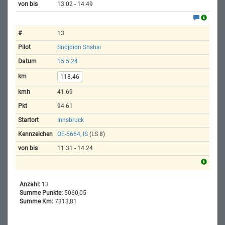
13:02 - 14:49
13
Sndjdidn Shshsi
15.5.24
118.46
41.69
94.61
Innsbruck
OE-5664, IS
(LS 8)
11:31 - 14:24
Anzahl:
13
Summe Punkte:
5060,05
Summe Km:
7313,81