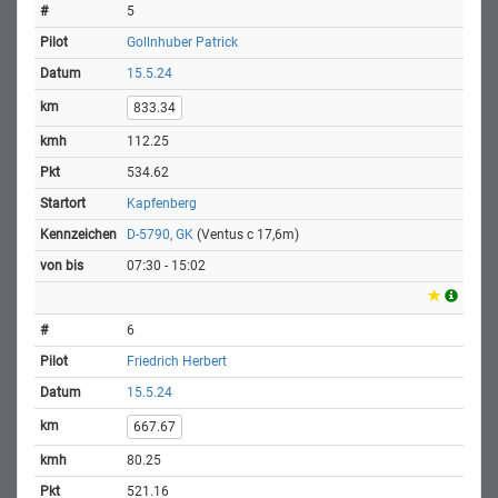
5
Gollnhuber Patrick
15.5.24
833.34
112.25
534.62
Kapfenberg
D-5790, GK
(Ventus c 17,6m)
07:30 - 15:02
6
Friedrich Herbert
15.5.24
667.67
80.25
521.16