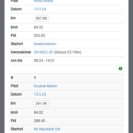
Horill Anton
15.5.24
507.80
84.32
332.05
Niederoeblarn
OE-9503, GF
(Discus 2T/18m)
08:24 - 14:31
9
Koubek Martin
15.5.24
391.99
84.02
288.45
Wr Neustadt Ost