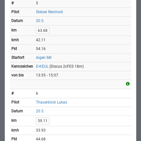
5
Stelzer Reinhold
20.5.
63.68
42.11
54.16
Aigen Mil
D-KEUL
(Discus 2cFES 18m)
13:35 - 15:07
6
Thauerböck Lukas
20.5.
59.11
33.93
44.68