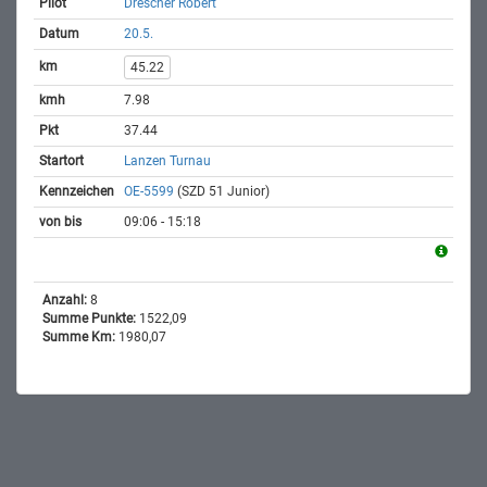
Drescher Robert
20.5.
45.22
7.98
37.44
Lanzen Turnau
OE-5599
(SZD 51 Junior)
09:06 - 15:18
Anzahl:
8
Summe Punkte:
1522,09
Summe Km:
1980,07