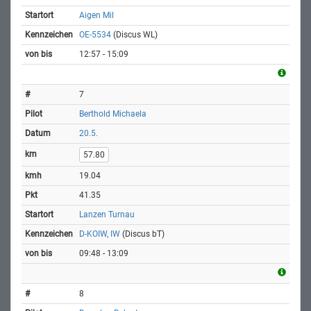
Aigen Mil
OE-5534
(Discus WL)
12:57 - 15:09
7
Berthold Michaela
20.5.
57.80
19.04
41.35
Lanzen Turnau
D-KOIW, IW
(Discus bT)
09:48 - 13:09
8