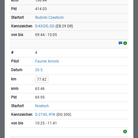
106.44
414.03
Rudniki Czestoch
D-KKDD, DD
(EB 29 DR)
09:44 - 15:05
4
Fauner Arnold
20.5.
77.82
63.46
69.95
Noetsch
D-2740, IPW
(DG 300)
10:25 - 11:41