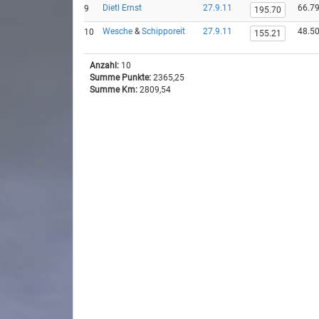
Dietl Ernst
27.9.11
66.7
9
195.70
Wesche
&
Schipporeit
27.9.11
48.5
10
155.21
Anzahl:
10
Summe Punkte:
2365,25
Summe Km:
2809,54