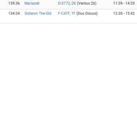
9
159.36
Mariazell
D-3772, DE
(Ventus 2b)
11:39 - 14:35
0
134.04
Sisteron The Gld
F-CATF, TF
(Duo Discus)
12:30 - 15:42