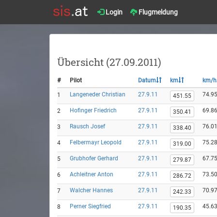
Login
Flugmeldung
Übersicht (27.09.2011)
#
Pilot
Datum
km
km/h
Langeneder Christian
27.9.11
74.9
1
451.55
Hofinger Friedrich
27.9.11
69.8
2
350.41
Rausch Josef
27.9.11
76.0
3
338.40
Felbermayr Leopold
27.9.11
75.2
4
319.00
Grubhofer Gerhard
27.9.11
67.7
5
279.87
Achleitner Anton
27.9.11
73.5
6
286.72
Walcher Hannes
27.9.11
70.9
7
242.33
Perner Siegfried
27.9.11
45.6
8
190.35