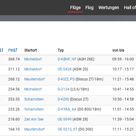
Flüge
Flog
Wertungen
Hall 
Pkt
Startort
Typ
von bis
5
368.74
Micheldorf
D-KBHF, HF
(ASH 26E)
09:59 - 16:00
6
311.12
Micheldorf
OE-5428
(ASW 20)
10:17 - 15:17
1
268.12
Mauterndorf
D-KIZZ, PS
(Discus 2T/18m)
11:21 - 15:48
8
254.56
Micheldorf
D-2134
(LS 6/18m)
10:41 - 14:55
5
253.35
Scharnstein
D-KDIS
(Discus 2T)
10:50 - 14:58
0
233.26
Scharnstein
D-KYAA, AA
(DG 800/18m)
11:01 - 14:55
7
218.60
Zell Am See
OE-5699
(ASW 28)
11:39 - 15:04
3
164.10
Mauterndorf
OE-5515, ST
(DG 300)
11:11 - 15:21