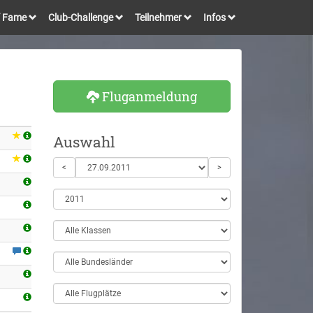
of Fame
Club-Challenge
Teilnehmer
Infos
Fluganmeldung
Auswahl
<
>