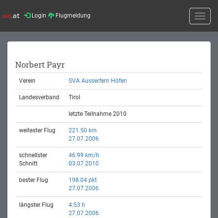
Login
Flugmeldung
Toggle
naviga
Norbert Payr
Verein
SVA Ausserfern Höfen
Landesverband
Tirol
letzte Teilnahme 2010
weitester Flug
221.50 km
27.07.2006
schnellster
46.99 km/h
Schnitt
03.07.2010
bester Flug
198.04 pkt
27.07.2006
längster Flug
4:53 h
27.07.2006