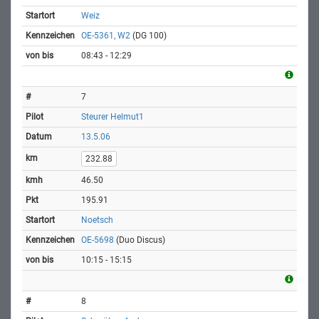
Weiz
OE-5361, W2
(DG 100)
08:43 - 12:29
7
Steurer Helmut1
13.5.06
232.88
46.50
195.91
Noetsch
OE-5698
(Duo Discus)
10:15 - 15:15
8