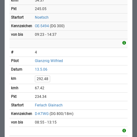
54.37
245.05
Noetsch
OE-5494
(DG 300)
09:23 - 14:37
4
Glanznig Wilfried
13.5.06
292.48
67.42
234.34
Ferlach Glainach
D-KTWG
(DG 800/18m)
08:55 - 13:15