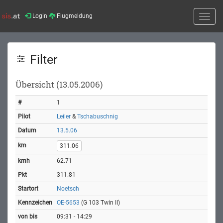
Login
Flugmeldung
Toggle
naviga
Filter
Übersicht (13.05.2006)
1
Leiler
&
Tschabuschnig
13.5.06
311.06
62.71
311.81
Noetsch
OE-5653
(G 103 Twin II)
09:31 - 14:29