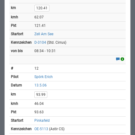
120.41
62.07
121.41
Zell Am See
D-3104
(Std. Cirrus)
08:34 - 10:31
12
Spörk Erich
13.5.06
93.99
46.04
93.63
Pinkafeld
OE-5113
(Astir CS)