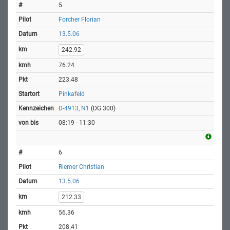
5
Forcher Florian
13.5.06
242.92
76.24
223.48
Pinkafeld
D-4913, N1
(DG 300)
08:19 - 11:30
6
Riemer Christian
13.5.06
212.33
56.36
208.41