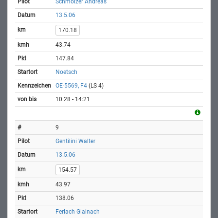
Schmölzer Andreas
13.5.06
170.18
43.74
147.84
Noetsch
OE-5569, F4
(LS 4)
10:28 - 14:21
9
Gentilini Walter
13.5.06
154.57
43.97
138.06
Ferlach Glainach