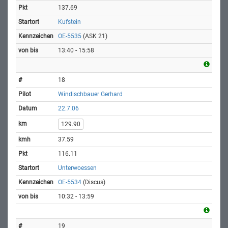
137.69
Kufstein
OE-5535
(ASK 21)
13:40 - 15:58
18
Windischbauer Gerhard
22.7.06
129.90
37.59
116.11
Unterwoessen
OE-5534
(Discus)
10:32 - 13:59
19