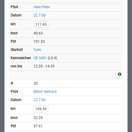
Heis Peter
22.7.06
111.43
49.63
101.53
Tulln
OE-5401
(LS 4)
12:20 - 14:35
20
Böhm Gerhard
22.7.06
109.39
32.29
97.61