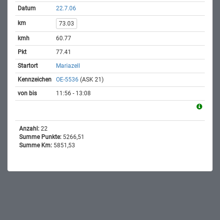
22.7.06
73.03
60.77
77.41
Mariazell
OE-5536
(ASK 21)
11:56 - 13:08
Anzahl:
22
Summe Punkte:
5266,51
Summe Km:
5851,53