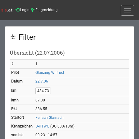
Login
Flugmeldung
Toggle
naviga
Filter
Übersicht (22.07.2006)
1
Glanznig Wilfried
22.7.06
484.73
87.00
386.55
Ferlach Glainach
D-KTWG
(DG 800/18m)
09:23 - 14:57