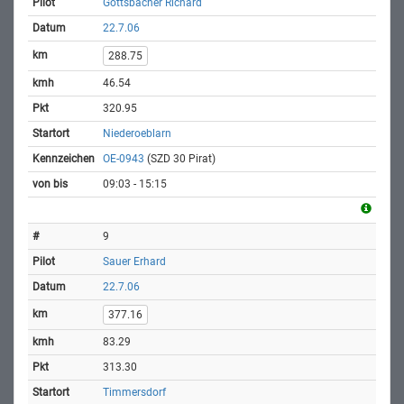
Gottsbacher Richard
22.7.06
288.75
46.54
320.95
Niederoeblarn
OE-0943
(SZD 30 Pirat)
09:03 - 15:15
9
Sauer Erhard
22.7.06
377.16
83.29
313.30
Timmersdorf