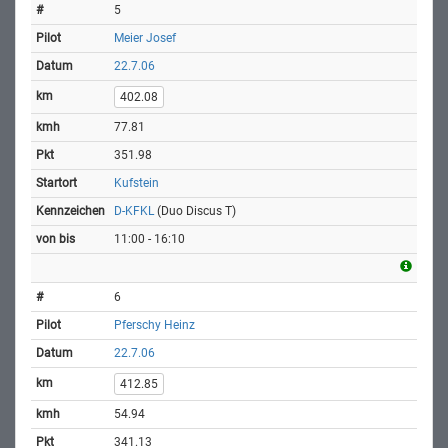
5
Meier Josef
22.7.06
402.08
77.81
351.98
Kufstein
D-KFKL
(Duo Discus T)
11:00 - 16:10
6
Pferschy Heinz
22.7.06
412.85
54.94
341.13