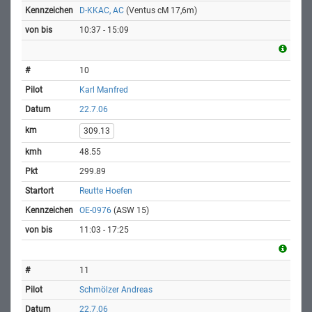
D-KKAC, AC
(Ventus cM 17,6m)
10:37 - 15:09
10
Karl Manfred
22.7.06
309.13
48.55
299.89
Reutte Hoefen
OE-0976
(ASW 15)
11:03 - 17:25
11
Schmölzer Andreas
22.7.06