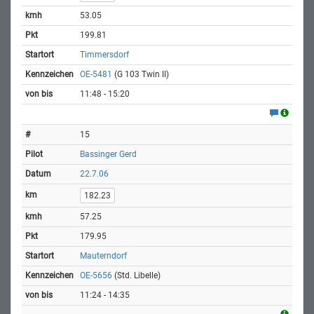
53.05
199.81
Timmersdorf
OE-5481
(G 103 Twin II)
11:48 - 15:20
15
Bassinger Gerd
22.7.06
182.23
57.25
179.95
Mauterndorf
OE-5656
(Std. Libelle)
11:24 - 14:35