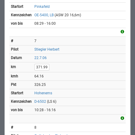
Pinkafeld
OE-5400, LB
(ASW 20 16,6m)
08:29 - 16:00
7
Stiegler Herbert
22.7.06
371.99
64.16
326.25
Hohenems
D-6502
(LS 6)
10:28 - 16:16
8