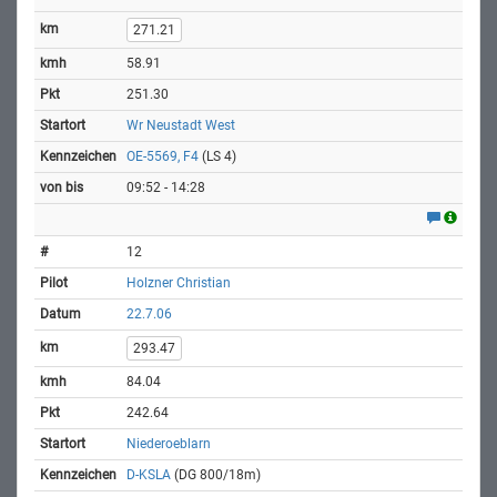
271.21
58.91
251.30
Wr Neustadt West
OE-5569, F4
(LS 4)
09:52 - 14:28
12
Holzner Christian
22.7.06
293.47
84.04
242.64
Niederoeblarn
D-KSLA
(DG 800/18m)