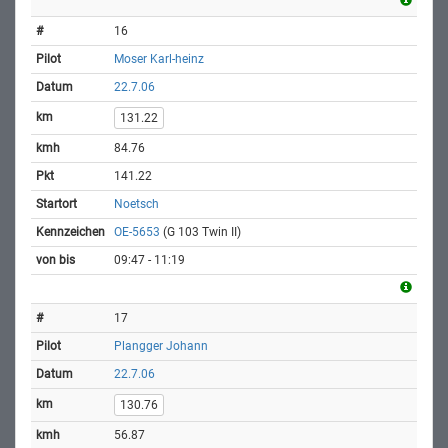
16
Moser Karl-heinz
22.7.06
131.22
84.76
141.22
Noetsch
OE-5653
(G 103 Twin II)
09:47 - 11:19
17
Plangger Johann
22.7.06
130.76
56.87