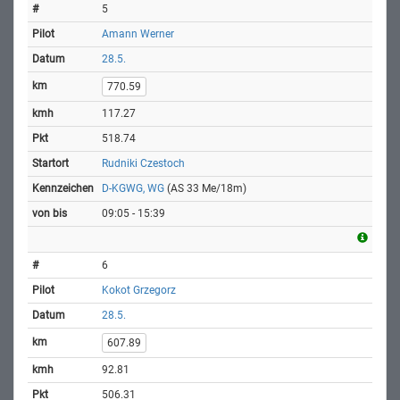
5
Amann Werner
28.5.
770.59
117.27
518.74
Rudniki Czestoch
D-KGWG, WG
(AS 33 Me/18m)
09:05 - 15:39
6
Kokot Grzegorz
28.5.
607.89
92.81
506.31