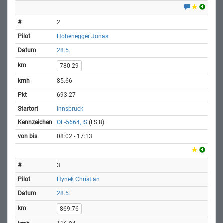
2
Hohenegger Jonas
28.5.
780.29
85.66
693.27
Innsbruck
OE-5664, IS
(LS 8)
08:02 - 17:13
3
Hynek Christian
28.5.
869.76