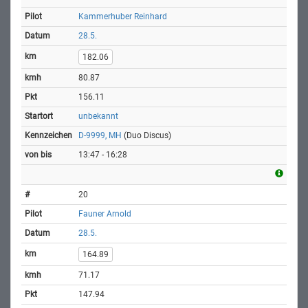
Kammerhuber Reinhard
28.5.
182.06
80.87
156.11
unbekannt
D-9999, MH
(Duo Discus)
13:47 - 16:28
20
Fauner Arnold
28.5.
164.89
71.17
147.94