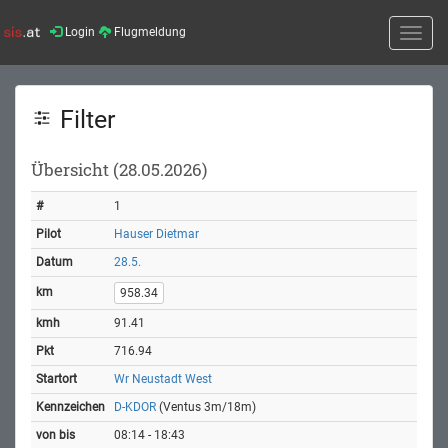
Login
Flugmeldung
Toggle
naviga
Filter
Übersicht (28.05.2026)
1
Hauser Dietmar
28.5.
958.34
91.41
716.94
Wr Neustadt West
D-KDOR
(Ventus 3m/18m)
08:14 - 18:43