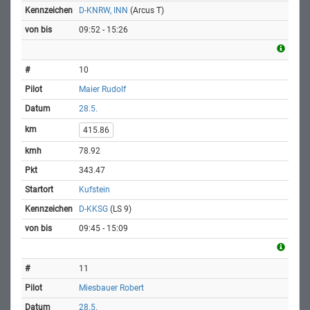
D-KNRW, INN
(Arcus T)
09:52 - 15:26
10
Maier Rudolf
28.5.
415.86
78.92
343.47
Kufstein
D-KKSG
(LS 9)
09:45 - 15:09
11
Miesbauer Robert
28.5.