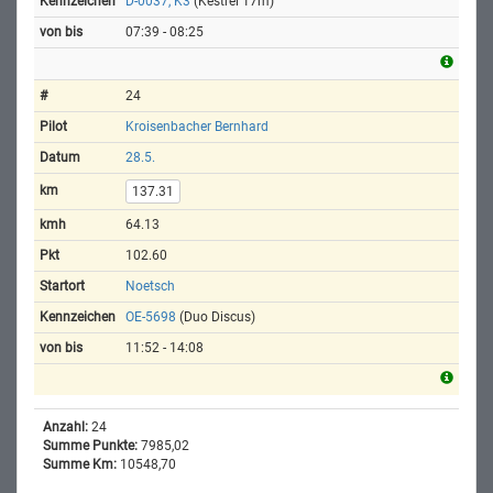
D-0037, K3
(Kestrel 17m)
07:39 - 08:25
24
Kroisenbacher Bernhard
28.5.
137.31
64.13
102.60
Noetsch
OE-5698
(Duo Discus)
11:52 - 14:08
Anzahl:
24
Summe Punkte:
7985,02
Summe Km:
10548,70