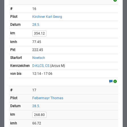
16
Kirchner Karl Georg
28.5.
354.12
77.45
222.45
Noetsch
D-KLCS, CS
(Arcus M)
12:14 - 17:06
17
Felbermayr Thomas
28.5.
268.80
66.72