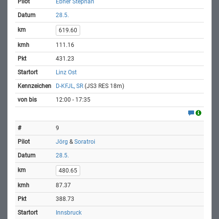
Ebner Stephan
28.5.
619.60
111.16
431.23
Linz Ost
D-KFJL, SR
(JS3 RES 18m)
12:00 - 17:35
9
Jörg
&
Soratroi
28.5.
480.65
87.37
388.73
Innsbruck