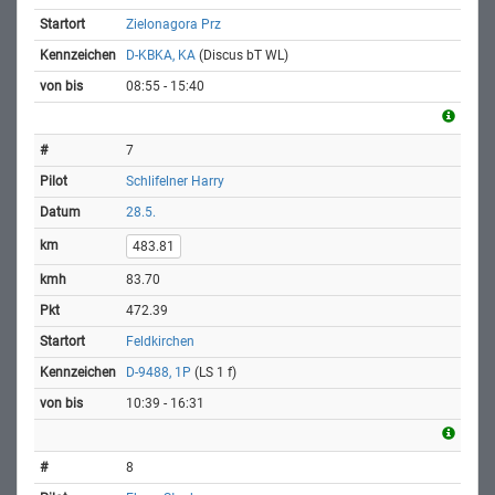
Zielonagora Prz
D-KBKA, KA
(Discus bT WL)
08:55 - 15:40
7
Schlifelner Harry
28.5.
483.81
83.70
472.39
Feldkirchen
D-9488, 1P
(LS 1 f)
10:39 - 16:31
8