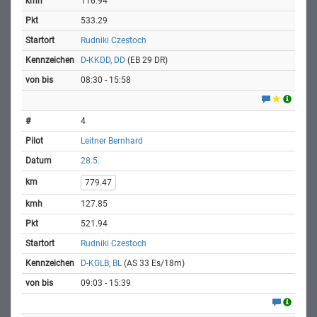
116.94
533.29
Rudniki Czestoch
D-KKDD, DD
(EB 29 DR)
08:30 - 15:58
4
Leitner Bernhard
28.5.
779.47
127.85
521.94
Rudniki Czestoch
D-KGLB, BL
(AS 33 Es/18m)
09:03 - 15:39