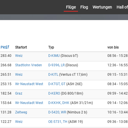
Flüge
Flog
Wertungen
Hall 
Pkt
Startort
Typ
von bis
283.40
Weiz
D-KIMU
(Discus bT)
08:56 - 15:28
266.68
Stadtlohn Vreden
D-9396, LR
(Discus)
12:36 - 16:55
265.51
Weiz
D-KITL
(Ventus cT 17,6m)
09:15 - 15:31
253.15
Wr Neustadt West
D-KTGT, GT
(ASH 26E)
08:34 - 15:05
182.54
Graz
D-KERO
(DG 800/18m)
09:59 - 14:42
153.64
Wr Neustadt West
D-KKHK, DHK
(ASH 31/21m)
09:14 - 12:06
131.28
Zeltweg
D-5420, WR
(Nimbus 2 b)
10:16 - 13:44
122.27
Weiz
OE-5731, TH
(ASW 19)
09:36 - 13:08