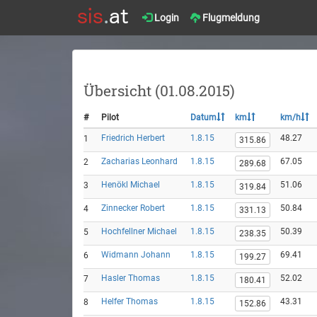
Login
Flugmeldung
Übersicht (01.08.2015)
#
Pilot
Datum
km
km/h
Friedrich Herbert
1.8.15
48.27
1
315.86
Zacharias Leonhard
1.8.15
67.05
2
289.68
Henökl Michael
1.8.15
51.06
3
319.84
Zinnecker Robert
1.8.15
50.84
4
331.13
Hochfellner Michael
1.8.15
50.39
5
238.35
Widmann Johann
1.8.15
69.41
6
199.27
Hasler Thomas
1.8.15
52.02
7
180.41
Helfer Thomas
1.8.15
43.31
8
152.86