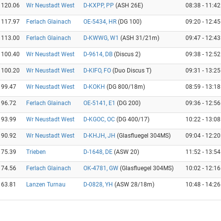
120.06
Wr Neustadt West
D-KXPP, PP
(ASH 26E)
08:38 - 11:42
117.97
Ferlach Glainach
OE-5434, HR
(DG 100)
09:20 - 12:45
113.00
Ferlach Glainach
D-KWWG, W1
(ASH 31/21m)
09:47 - 12:43
100.40
Wr Neustadt West
D-9614, DB
(Discus 2)
09:38 - 12:52
100.20
Wr Neustadt West
D-KIFO, FO
(Duo Discus T)
09:31 - 13:25
99.47
Wr Neustadt West
D-KOKH
(DG 800/18m)
08:59 - 13:18
96.72
Ferlach Glainach
OE-5141, E1
(DG 200)
09:36 - 12:56
93.99
Wr Neustadt West
D-KGOC, OC
(DG 400/17)
10:22 - 13:08
90.92
Wr Neustadt West
D-KHJH, JH
(Glasfluegel 304MS)
09:04 - 12:20
75.39
Trieben
D-1648, DE
(ASW 20)
11:52 - 13:54
74.56
Ferlach Glainach
OK-4781, GW
(Glasfluegel 304MS)
10:02 - 12:16
63.81
Lanzen Turnau
D-0828, YH
(ASW 28/18m)
10:48 - 14:26