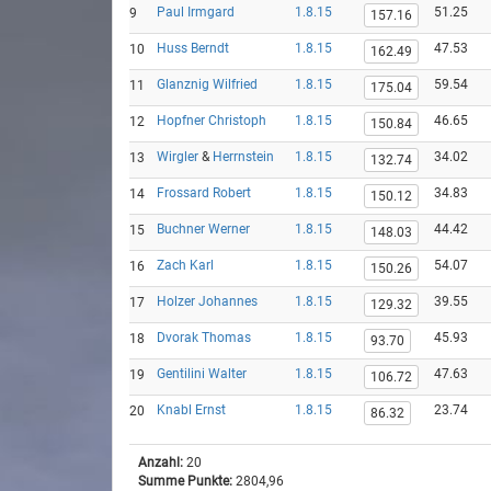
Paul Irmgard
1.8.15
51.25
9
157.16
Huss Berndt
1.8.15
47.53
10
162.49
Glanznig Wilfried
1.8.15
59.54
11
175.04
Hopfner Christoph
1.8.15
46.65
12
150.84
Wirgler
&
Herrnstein
1.8.15
34.02
13
132.74
Frossard Robert
1.8.15
34.83
14
150.12
Buchner Werner
1.8.15
44.42
15
148.03
Zach Karl
1.8.15
54.07
16
150.26
Holzer Johannes
1.8.15
39.55
17
129.32
Dvorak Thomas
1.8.15
45.93
18
93.70
Gentilini Walter
1.8.15
47.63
19
106.72
Knabl Ernst
1.8.15
23.74
20
86.32
Anzahl:
20
Summe Punkte:
2804,96