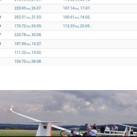
220.05
, 26.07.
107.14
, 17.07.
km
km
9
202.51
, 21.03.
100.61
, 14.02.
km
km
9
170.72
, 03.05.
112.35
, 20.05.
km
km
7
220.78
, 30.08.
km
9
187.94
, 10.07.
km
111.22
, 15.02.
km
104.70
, 08.08.
km