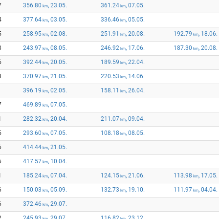
7
356.80
, 23.05.
361.24
, 07.05.
km
km
4
377.64
, 03.05.
336.46
, 05.05.
km
km
5
258.95
, 02.08.
251.91
, 20.08.
192.79
, 18.06.
km
km
km
8
243.97
, 08.05.
246.92
, 17.06.
187.30
, 20.08.
km
km
km
5
392.44
, 20.05.
189.59
, 22.04.
km
km
3
370.97
, 21.05.
220.53
, 14.06.
km
km
396.19
, 02.05.
158.11
, 26.04.
km
km
7
469.89
, 07.05.
km
1
282.32
, 20.04.
211.07
, 09.04.
km
km
5
293.60
, 07.05.
108.18
, 08.05.
km
km
6
414.44
, 21.05.
km
6
417.57
, 10.04.
km
1
185.24
, 07.04.
124.15
, 21.06.
113.98
, 17.05.
km
km
km
6
150.03
, 05.09.
132.73
, 19.10.
111.97
, 04.04.
km
km
km
6
372.46
, 29.07.
km
2
245.93
, 29.07.
116.82
, 23.12.
km
km