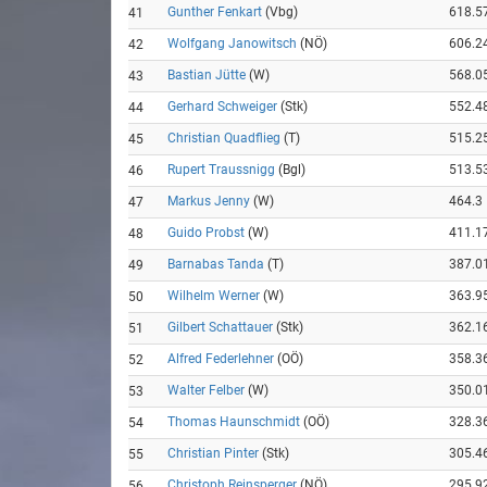
Gunther Fenkart
(Vbg)
618.5
41
Wolfgang Janowitsch
(NÖ)
606.2
42
Bastian Jütte
(W)
568.0
43
Gerhard Schweiger
(Stk)
552.4
44
Christian Quadflieg
(T)
515.2
45
Rupert Traussnigg
(Bgl)
513.5
46
Markus Jenny
(W)
464.3
47
Guido Probst
(W)
411.1
48
Barnabas Tanda
(T)
387.0
49
Wilhelm Werner
(W)
363.9
50
Gilbert Schattauer
(Stk)
362.1
51
Alfred Federlehner
(OÖ)
358.3
52
Walter Felber
(W)
350.0
53
Thomas Haunschmidt
(OÖ)
328.3
54
Christian Pinter
(Stk)
305.4
55
Christoph Reinsperger
(NÖ)
295.9
56