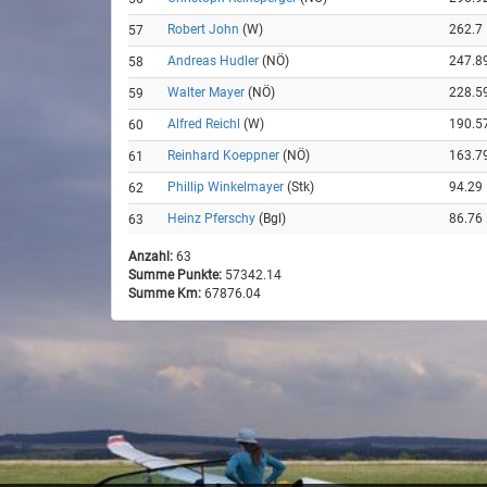
Robert John
(W)
262.7
57
Andreas Hudler
(NÖ)
247.8
58
Walter Mayer
(NÖ)
228.5
59
Alfred Reichl
(W)
190.5
60
Reinhard Koeppner
(NÖ)
163.7
61
Phillip Winkelmayer
(Stk)
94.29
62
Heinz Pferschy
(Bgl)
86.76
63
Anzahl:
63
Summe Punkte:
57342.14
Summe Km:
67876.04