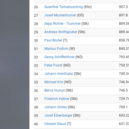
Guenther Tschabuschnig
(Ktn)
907.3
26
Josef Muckenhumer
(OÖ)
897.8
27
Sepp Richter - Trummer
(Stk)
889.5
28
Andreas Wolfsgruber
(Stk)
889.4
29
Paul Bloder
(T)
858.7
30
Markus Podivin
(W)
840.3
31
Georg Schiffleithner
(NÖ)
793.4
32
Peter Pointl
(NÖ)
759.5
33
Johann Irrenthaler
(Stk)
749.3
34
Michael Kriz
(NÖ)
746.9
35
Bernd Humpl
(Stk)
746.5
36
Friedrich Kellner
(Stk)
729.7
37
Johann Gölles
(Stk)
700.1
38
Josef Eibenberger
(Stk)
693.2
39
Oswald Staud
(T)
631.3
40