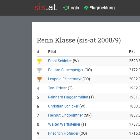
Login
Flugmeldung
Renn Klasse (sis-at 2008/9)
#
Pilot
Pkt
Ernst Schicker
(W)
2523.
Eduard Supersperger
(OÖ)
2172.
Leopold Felbermayr
(OÖ)
2032.
Toni Prieler
(T)
1982.
4
Reinhard Haggenmüller
(T)
1931.
5
Christian Schicker
(W)
1853.
6
Helmut Lindpointner
(Stk)
1837.
7
Walter Wartlsteiner
(T)
1737.
8
Friedrich Hofinger
(OÖ)
1715.
9