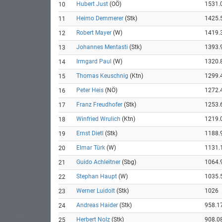
Hubert Just
(OÖ)
1531.
10
Heimo Demmerer
(Stk)
1425.
11
Robert Mayer
(W)
1419.
12
Johannes Mentasti
(Stk)
1393.
13
Irmgard Paul
(W)
1320.
14
Thomas Keuschnig
(Ktn)
1299.
15
Peter Heis
(NÖ)
1272.
16
Franz Freudhofer
(Stk)
1253.
17
Winfried Wrulich
(Ktn)
1219.
18
Ernst Dietl
(Stk)
1188.
19
Elmar Türk
(W)
1131.
20
Guido Achleitner
(Sbg)
1064.
21
Stephan Haupt
(W)
1035.
22
Werner Luidolt
(Stk)
1026
23
Andreas Haider
(Stk)
958.1
24
Herbert Nolz
(Stk)
908.0
25