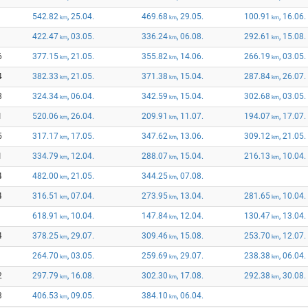
542.82
, 25.04.
469.68
, 29.05.
100.91
, 16.06.
km
km
km
422.47
, 03.05.
336.24
, 06.08.
292.61
, 15.08.
km
km
km
6
377.15
, 21.05.
355.82
, 14.06.
266.19
, 03.05.
km
km
km
4
382.33
, 21.05.
371.38
, 15.04.
287.84
, 26.07.
km
km
km
8
324.34
, 06.04.
342.59
, 15.04.
302.68
, 03.05.
km
km
km
1
520.06
, 26.04.
209.91
, 11.07.
194.07
, 17.07.
km
km
km
5
317.17
, 17.05.
347.62
, 13.06.
309.12
, 21.05.
km
km
km
1
334.79
, 12.04.
288.07
, 15.04.
216.13
, 10.04.
km
km
km
4
482.00
, 21.05.
344.25
, 07.08.
km
km
4
316.51
, 07.04.
273.95
, 13.04.
281.65
, 10.04.
km
km
km
618.91
, 10.04.
147.84
, 12.04.
130.47
, 13.04.
km
km
km
4
378.25
, 29.07.
309.46
, 15.08.
253.70
, 12.07.
km
km
km
264.70
, 03.05.
259.69
, 29.07.
238.38
, 06.04.
km
km
km
2
297.79
, 16.08.
302.30
, 17.08.
292.38
, 30.08.
km
km
km
3
406.53
, 09.05.
384.10
, 06.04.
km
km