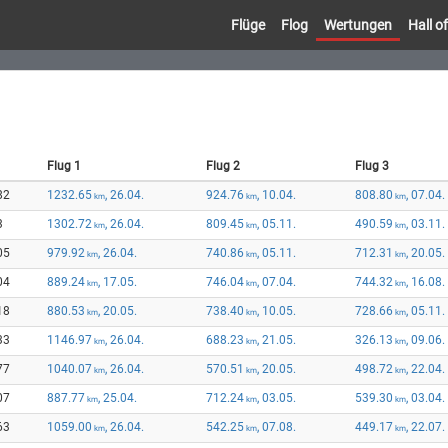
Flüge
Flog
Wertungen
Hall 
Flug 1
Flug 2
Flug 3
82
1232.65
, 26.04.
924.76
, 10.04.
808.80
, 07.04.
km
km
km
3
1302.72
, 26.04.
809.45
, 05.11.
490.59
, 03.11.
km
km
km
05
979.92
, 26.04.
740.86
, 05.11.
712.31
, 20.05.
km
km
km
04
889.24
, 17.05.
746.04
, 07.04.
744.32
, 16.08.
km
km
km
18
880.53
, 20.05.
738.40
, 10.05.
728.66
, 05.11.
km
km
km
33
1146.97
, 26.04.
688.23
, 21.05.
326.13
, 09.06.
km
km
km
77
1040.07
, 26.04.
570.51
, 20.05.
498.72
, 22.04.
km
km
km
07
887.77
, 25.04.
712.24
, 03.05.
539.30
, 03.04.
km
km
km
63
1059.00
, 26.04.
542.25
, 07.08.
449.17
, 22.07.
km
km
km