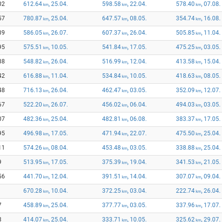
02
612.64
, 25.04.
598.58
, 22.04.
578.40
, 07.08.
km
km
km
57
780.87
, 25.04.
647.57
, 08.05.
354.74
, 16.08.
km
km
km
39
586.05
, 26.07.
607.37
, 26.04.
505.85
, 11.04.
km
km
km
95
575.51
, 10.05.
541.84
, 17.05.
475.25
, 03.05.
km
km
km
88
548.82
, 26.04.
516.99
, 12.04.
413.58
, 15.04.
km
km
km
42
616.88
, 11.04.
534.84
, 10.05.
418.63
, 08.05.
km
km
km
48
716.13
, 26.04.
462.47
, 03.05.
352.09
, 12.07.
km
km
km
67
522.20
, 26.07.
456.02
, 06.04.
494.03
, 03.05.
km
km
km
07
482.36
, 25.04.
482.81
, 06.08.
383.37
, 17.05.
km
km
km
95
496.98
, 17.05.
471.94
, 22.07.
475.50
, 25.04.
km
km
km
11
574.26
, 08.04.
453.48
, 03.05.
338.88
, 25.04.
km
km
km
9
513.95
, 17.05.
375.39
, 19.04.
341.53
, 21.05.
km
km
km
56
441.70
, 12.04.
391.51
, 14.04.
307.07
, 09.04.
km
km
km
670.28
, 10.04.
372.25
, 03.04.
222.74
, 26.04.
km
km
km
7
458.89
, 25.04.
377.77
, 03.05.
337.96
, 17.07.
km
km
km
8
414.07
, 25.04.
333.71
, 10.05.
325.62
, 29.07.
km
km
km