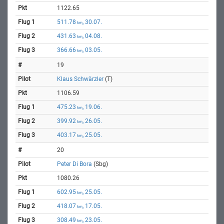
1122.65
511.78
, 30.07.
km
431.63
, 04.08.
km
366.66
, 03.05.
km
19
Klaus Schwärzler
(T)
1106.59
475.23
, 19.06.
km
399.92
, 26.05.
km
403.17
, 25.05.
km
20
Peter Di Bora
(Sbg)
1080.26
602.95
, 25.05.
km
418.07
, 17.05.
km
308.49
, 23.05.
km