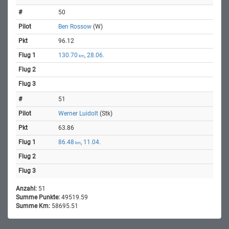
50
Ben Rossow
(W)
96.12
130.70
, 28.06.
km
51
Werner Luidolt
(Stk)
63.86
86.48
, 11.04.
km
Anzahl:
51
Summe Punkte:
49519.59
Summe Km:
58695.51