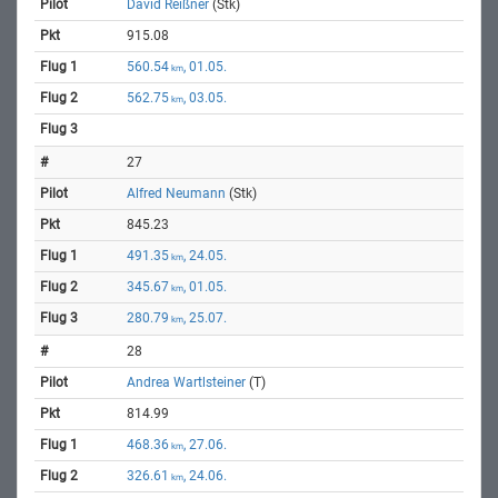
David Reißner
(Stk)
915.08
560.54
, 01.05.
km
562.75
, 03.05.
km
27
Alfred Neumann
(Stk)
845.23
491.35
, 24.05.
km
345.67
, 01.05.
km
280.79
, 25.07.
km
28
Andrea Wartlsteiner
(T)
814.99
468.36
, 27.06.
km
326.61
, 24.06.
km