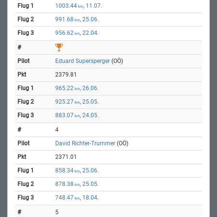
1003.44
, 11.07.
km
991.68
, 25.06.
km
956.62
, 22.04.
km
Eduard Supersperger
(OÖ)
2379.81
965.22
, 26.06.
km
925.27
, 25.05.
km
883.07
, 24.05.
km
4
David Richter-Trummer
(OÖ)
2371.01
858.34
, 25.06.
km
878.38
, 25.05.
km
748.47
, 18.04.
km
5