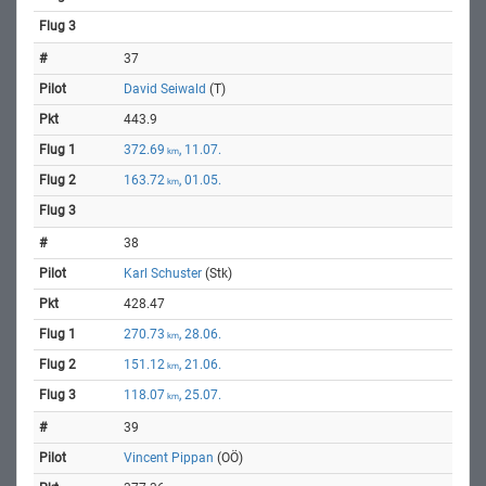
37
David Seiwald
(T)
443.9
372.69
, 11.07.
km
163.72
, 01.05.
km
38
Karl Schuster
(Stk)
428.47
270.73
, 28.06.
km
151.12
, 21.06.
km
118.07
, 25.07.
km
39
Vincent Pippan
(OÖ)