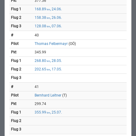
377.36
168.89
, 24.06.
km
158.38
, 26.06.
km
128.08
, 07.06.
km
40
Thomas Felbermayr
(OÖ)
345.99
268.80
, 28.05.
km
202.65
, 17.05.
km
41
Bernhard Leitner
(T)
299.74
355.99
, 25.07.
km