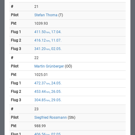
21
Stefan Thoma
(T)
1039.93
411.50
, 17.04.
km
416.12
, 11.07.
km
341.20
, 02.05.
km
22
Martin Grünberger
(OÖ)
1025.01
472.37
, 24.05.
km
453.44
, 26.05.
km
304.85
, 29.05.
km
23
Siegfried Rossmann
(Stk)
988.99
406.56
, 02.05.
km