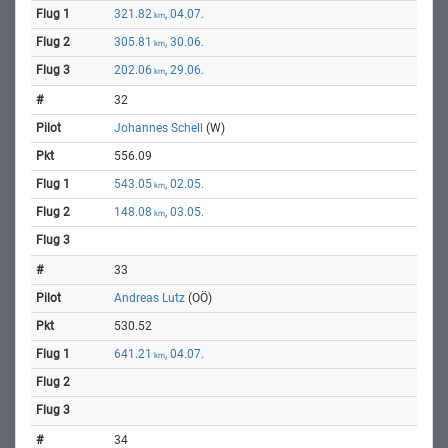
321.82
, 04.07.
km
305.81
, 30.06.
km
202.06
, 29.06.
km
32
Johannes Schell
(W)
556.09
543.05
, 02.05.
km
148.08
, 03.05.
km
33
Andreas Lutz
(OÖ)
530.52
641.21
, 04.07.
km
34