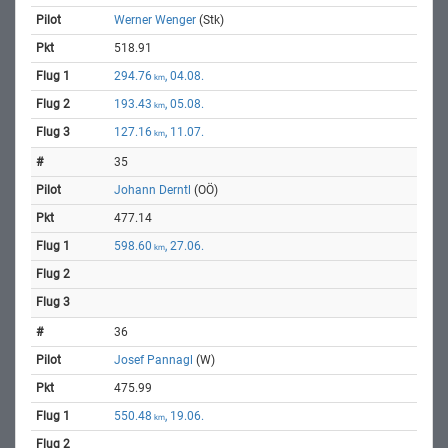
Werner Wenger
(Stk)
518.91
294.76
, 04.08.
km
193.43
, 05.08.
km
127.16
, 11.07.
km
35
Johann Derntl
(OÖ)
477.14
598.60
, 27.06.
km
36
Josef Pannagl
(W)
475.99
550.48
, 19.06.
km