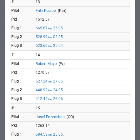
13
Fritz Kociper
(Ktn)
1512.57
665.67
, 25.05.
km
528.99
, 02.05.
km
523.66
, 25.04.
km
14
Robert Mayer
(W)
1270.57
627.24
, 27.06.
km
440.92
, 24.05.
km
412.45
, 26.06.
km
15
Josef Enzenebner
(OÖ)
1263.14
584.53
, 25.06.
km