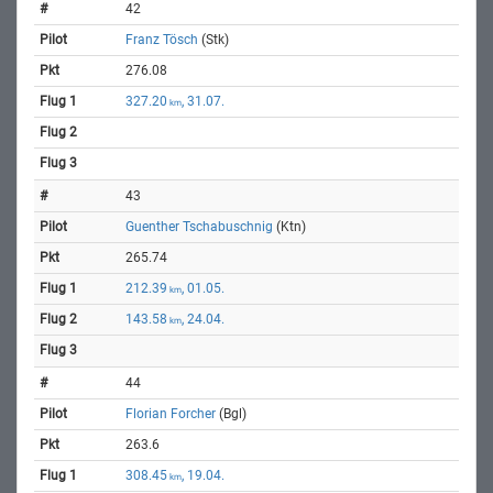
42
Franz Tösch
(Stk)
276.08
327.20
, 31.07.
km
43
Guenther Tschabuschnig
(Ktn)
265.74
212.39
, 01.05.
km
143.58
, 24.04.
km
44
Florian Forcher
(Bgl)
263.6
308.45
, 19.04.
km