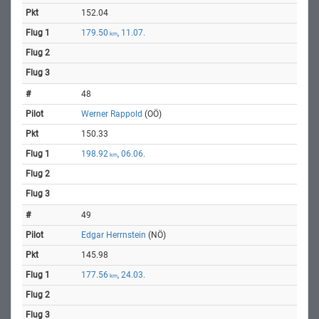
152.04
179.50
, 11.07.
km
48
Werner Rappold
(OÖ)
150.33
198.92
, 06.06.
km
49
Edgar Herrnstein
(NÖ)
145.98
177.56
, 24.03.
km