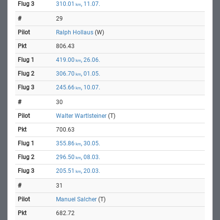
310.01
, 11.07.
km
29
Ralph Hollaus
(W)
806.43
419.00
, 26.06.
km
306.70
, 01.05.
km
245.66
, 10.07.
km
30
Walter Wartlsteiner
(T)
700.63
355.86
, 30.05.
km
296.50
, 08.03.
km
205.51
, 20.03.
km
31
Manuel Salcher
(T)
682.72