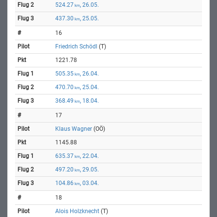
524.27
, 26.05.
km
437.30
, 25.05.
km
16
Friedrich Schödl
(T)
1221.78
505.35
, 26.04.
km
470.70
, 25.04.
km
368.49
, 18.04.
km
17
Klaus Wagner
(OÖ)
1145.88
635.37
, 22.04.
km
497.20
, 29.05.
km
104.86
, 03.04.
km
18
Alois Holzknecht
(T)