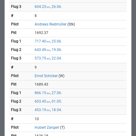
604.23
, 26.06.
km
8
Andreas Riedmüller
(Stk)
1692.37
717.40
, 25.06.
km
643.49
, 19.06.
km
573.75
, 22.04.
km
9
Ernst Schicker
(W)
1689.43
866.15
, 27.06.
km
603.45
, 01.05.
km
453.19
, 18.04.
km
10
Hubert Zangerl
(T)
1626.18