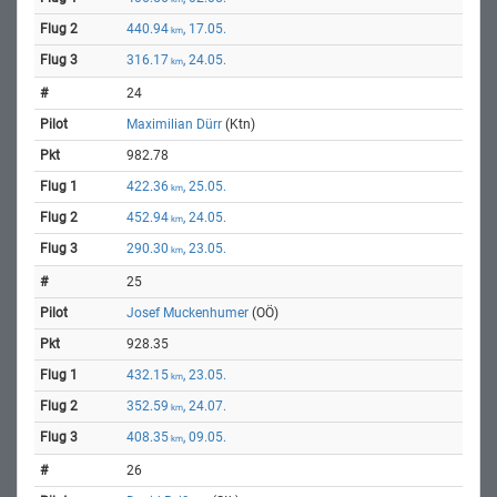
440.94
, 17.05.
km
316.17
, 24.05.
km
24
Maximilian Dürr
(Ktn)
982.78
422.36
, 25.05.
km
452.94
, 24.05.
km
290.30
, 23.05.
km
25
Josef Muckenhumer
(OÖ)
928.35
432.15
, 23.05.
km
352.59
, 24.07.
km
408.35
, 09.05.
km
26