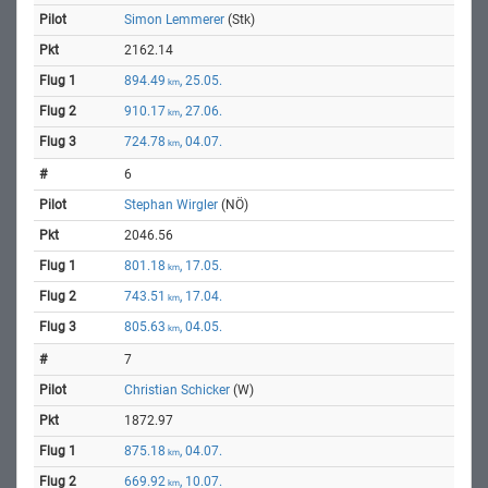
Simon Lemmerer
(Stk)
2162.14
894.49
, 25.05.
km
910.17
, 27.06.
km
724.78
, 04.07.
km
6
Stephan Wirgler
(NÖ)
2046.56
801.18
, 17.05.
km
743.51
, 17.04.
km
805.63
, 04.05.
km
7
Christian Schicker
(W)
1872.97
875.18
, 04.07.
km
669.92
, 10.07.
km