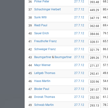
Pirker Peter
27.7.12
68.
36
393.48
Schachinger Herbert
27.7.12
80.
37
449.29
Sunk Wltr
27.7.12
44.
38
347.19
Riedl Paul
27.7.12
69.
39
362.68
Sauer Erich
27.7.12
79.
40
384.66
Freudhofer Franz
27.7.12
65.
41
328.51
Schweiger Franz
27.7.12
86.
42
321.79
Baumgartner
&
Baumgartner
27.7.12
71.
43
289.26
Mayr Werner
27.7.12
57.
44
271.37
Leitgeb Thomas
27.7.12
49.
45
292.41
Haas Martin
27.7.12
54.
46
320.96
Bloder Paul
27.7.12
70.
47
281.07
Dvorak Thomas
27.7.12
61.
48
252.50
Schwab Martin
27.7.12
78.
49
293.13