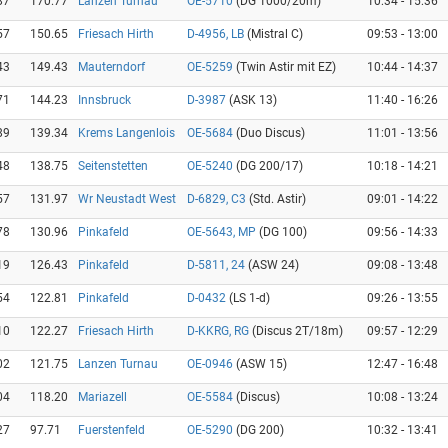
87
170.77
Lanzen Turnau
OE-5710
(DG 1000/20m)
10:34 - 15:36
57
150.65
Friesach Hirth
D-4956, LB
(Mistral C)
09:53 - 13:00
43
149.43
Mauterndorf
OE-5259
(Twin Astir mit EZ)
10:44 - 14:37
71
144.23
Innsbruck
D-3987
(ASK 13)
11:40 - 16:26
89
139.34
Krems Langenlois
OE-5684
(Duo Discus)
11:01 - 13:56
48
138.75
Seitenstetten
OE-5240
(DG 200/17)
10:18 - 14:21
57
131.97
Wr Neustadt West
D-6829, C3
(Std. Astir)
09:01 - 14:22
78
130.96
Pinkafeld
OE-5643, MP
(DG 100)
09:56 - 14:33
19
126.43
Pinkafeld
D-5811, 24
(ASW 24)
09:08 - 13:48
54
122.81
Pinkafeld
D-0432
(LS 1-d)
09:26 - 13:55
10
122.27
Friesach Hirth
D-KKRG, RG
(Discus 2T/18m)
09:57 - 12:29
02
121.75
Lanzen Turnau
OE-0946
(ASW 15)
12:47 - 16:48
04
118.20
Mariazell
OE-5584
(Discus)
10:08 - 13:24
27
97.71
Fuerstenfeld
OE-5290
(DG 200)
10:32 - 13:41