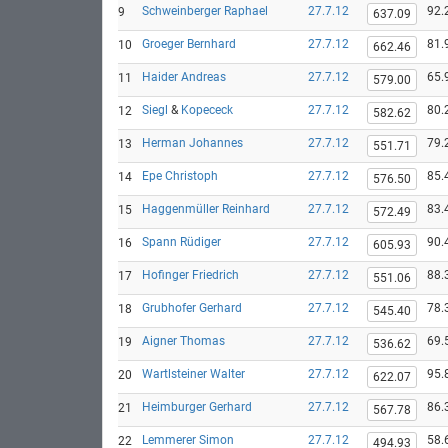
Schweinberger Raphael
27.7.12
92.
9
637.09
Groeger Bernhard
27.7.12
81.
10
662.46
Haider Andreas
27.7.12
65.
11
579.00
Siegl
&
Kopececk
27.7.12
80.
12
582.62
Herman Johannes
27.7.12
79.
13
551.71
Epe Christoph
27.7.12
85.
14
576.50
Haggenmüller Reinhard
27.7.12
83.
15
572.49
Spann Rüdiger
27.7.12
90.
16
605.93
Hofinger Friedrich
27.7.12
88.
17
551.06
Grubhofer Gerhard
27.7.12
78.
18
545.40
Aigner Thomas
27.7.12
69.
19
536.62
Wartlsteiner Walter
27.7.12
95.
20
622.07
Heimburger Gerhard
27.7.12
86.
21
567.78
Lemmerer Simon
27.7.12
58.
22
494.93