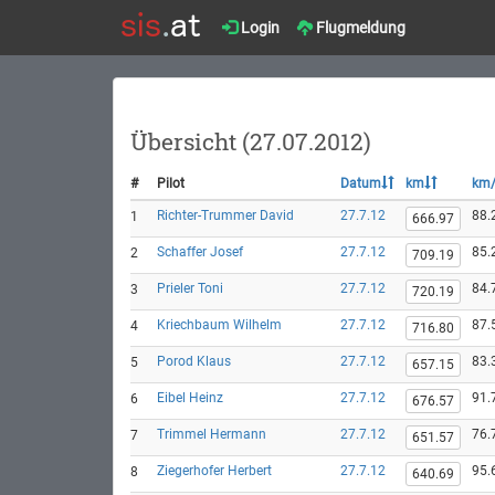
Login
Flugmeldung
Übersicht (27.07.2012)
#
Pilot
Datum
km
km
Richter-Trummer David
27.7.12
88.
1
666.97
Schaffer Josef
27.7.12
85.
2
709.19
Prieler Toni
27.7.12
84.
3
720.19
Kriechbaum Wilhelm
27.7.12
87.
4
716.80
Porod Klaus
27.7.12
83.
5
657.15
Eibel Heinz
27.7.12
91.
6
676.57
Trimmel Hermann
27.7.12
76.
7
651.57
Ziegerhofer Herbert
27.7.12
95.
8
640.69