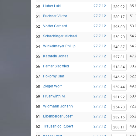
Huber Luki
27.7.12
85.
50
289.92
Buchner Viktor
27.7.12
51.
51
280.17
Votter Gerhard
27.7.12
53.
52
296.09
Schachinger Michael
27.7.12
54.
53
259.20
Winkelmayer Phillip
27.7.12
64.
54
240.87
Kathrein Jonas
27.7.12
47.
55
227.31
Perner Siegfried
27.7.12
30.
56
218.84
Pokorny Olaf
27.7.12
62.
57
246.62
Zieger Wolf
27.7.12
49.
58
259.44
Fruehwirth M.
27.7.12
60.
59
231.92
Widmann Johann
27.7.12
72.
60
254.73
Eibenberger Josef
27.7.12
65.
61
232.16
Traussnigg Rupert
27.7.12
48.
62
208.11