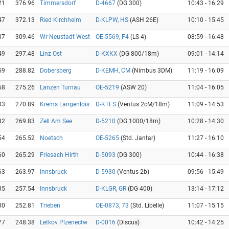
21
376.96
Timmersdorf
D-4667
(DG 300)
10:43 - 16:29
47
372.13
Ried Kirchheim
D-KLPW, HS
(ASH 26E)
10:10 - 15:45
37
309.46
Wr Neustadt West
OE-5569, F4
(LS 4)
08:59 - 16:48
49
297.48
Linz Ost
D-KXKX
(DG 800/18m)
09:01 - 14:14
59
288.82
Dobersberg
D-KEMH, CM
(Nimbus 3DM)
11:19 - 16:09
58
275.26
Lanzen Turnau
OE-5219
(ASW 20)
11:04 - 16:05
03
270.89
Krems Langenlois
D-KTFS
(Ventus 2cM/18m)
11:09 - 14:53
82
269.83
Zell Am See
D-5210
(DG 1000/18m)
10:28 - 14:30
54
265.52
Noetsch
OE-5265
(Std. Jantar)
11:27 - 16:10
60
265.29
Friesach Hirth
D-5093
(DG 300)
10:44 - 16:38
63
263.97
Innsbruck
D-5930
(Ventus 2b)
09:56 - 15:49
85
257.54
Innsbruck
D-KLGR, GR
(DG 400)
13:14 - 17:12
30
252.81
Trieben
OE-0873, 73
(Std. Libelle)
11:07 - 15:15
77
248.38
Letkov Plzenectw
D-0016
(Discus)
10:42 - 14:25