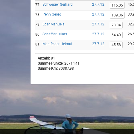
Schweiger Gerhard
27.7.12
45.
77
115.05
Pehn Georg
27.7.12
33.
78
109.36
Eder Manuela
27.7.12
32.
79
78.84
Schaffler Lukas
27.7.12
26.
80
64.40
Markfelder Helmut
27.7.12
29.
81
45.58
Anzahl:
81
Summe Punkte:
26714,41
Summe Km:
30387,98