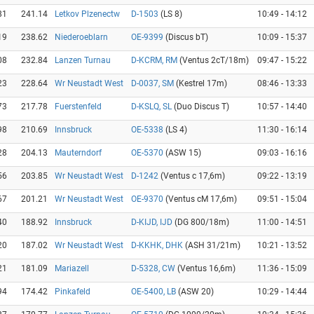
81
241.14
Letkov Plzenectw
D-1503
(LS 8)
10:49 - 14:12
19
238.62
Niederoeblarn
OE-9399
(Discus bT)
10:09 - 15:37
08
232.84
Lanzen Turnau
D-KCRM, RM
(Ventus 2cT/18m)
09:47 - 15:22
23
228.64
Wr Neustadt West
D-0037, SM
(Kestrel 17m)
08:46 - 13:33
73
217.78
Fuerstenfeld
D-KSLQ, SL
(Duo Discus T)
10:57 - 14:40
98
210.69
Innsbruck
OE-5338
(LS 4)
11:30 - 16:14
28
204.13
Mauterndorf
OE-5370
(ASW 15)
09:03 - 16:16
56
203.85
Wr Neustadt West
D-1242
(Ventus c 17,6m)
09:22 - 13:19
67
201.21
Wr Neustadt West
OE-9370
(Ventus cM 17,6m)
09:51 - 15:04
40
188.92
Innsbruck
D-KIJD, IJD
(DG 800/18m)
11:00 - 14:51
20
187.02
Wr Neustadt West
D-KKHK, DHK
(ASH 31/21m)
10:21 - 13:52
21
181.09
Mariazell
D-5328, CW
(Ventus 16,6m)
11:36 - 15:09
94
174.42
Pinkafeld
OE-5400, LB
(ASW 20)
10:29 - 14:44