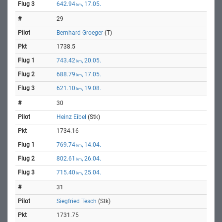
642.94
, 17.05.
km
29
Bernhard Groeger
(T)
1738.5
743.42
, 20.05.
km
688.79
, 17.05.
km
621.10
, 19.08.
km
30
Heinz Eibel
(Stk)
1734.16
769.74
, 14.04.
km
802.61
, 26.04.
km
715.40
, 25.04.
km
31
Siegfried Tesch
(Stk)
1731.75