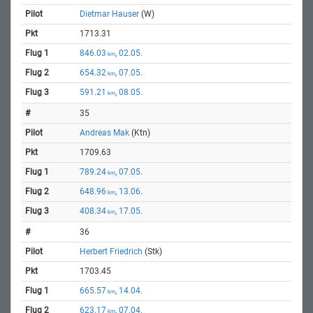
Dietmar Hauser
(W)
1713.31
846.03
, 02.05.
km
654.32
, 07.05.
km
591.21
, 08.05.
km
35
Andreas Mak
(Ktn)
1709.63
789.24
, 07.05.
km
648.96
, 13.06.
km
408.34
, 17.05.
km
36
Herbert Friedrich
(Stk)
1703.45
665.57
, 14.04.
km
623.17
, 07.04.
km