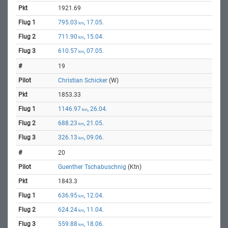
1921.69
795.03
, 17.05.
km
711.90
, 15.04.
km
610.57
, 07.05.
km
19
Christian Schicker
(W)
1853.33
1146.97
, 26.04.
km
688.23
, 21.05.
km
326.13
, 09.06.
km
20
Guenther Tschabuschnig
(Ktn)
1843.3
636.95
, 12.04.
km
624.24
, 11.04.
km
559.88
, 18.06.
km