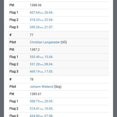
1388.06
607.64
, 26.04.
km
518.23
, 22.04.
km
345.26
, 21.07.
km
77
Christian Langeneder
(OÖ)
1387.2
550.40
, 15.04.
km
531.28
, 08.04.
km
469.19
, 17.05.
km
78
Johann Wieland
(Sbg)
1385.61
508.73
, 20.05.
km
514.41
, 10.05.
km
434.80
, 07.08.
km