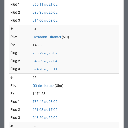
560.11
, 21.05.
km
535.35
, 20.05.
km
514.00
, 03.05.
km
61
Hermann Trimmel
(NÖ)
1489.5
708.72
, 26.07.
km
546.69
, 22.04.
km
524.73
, 03.11.
km
62
Günter Lorenz
(Sbg)
1474.28
732.42
, 08.05.
km
621.63
, 17.05.
km
548.26
, 25.05.
km
63