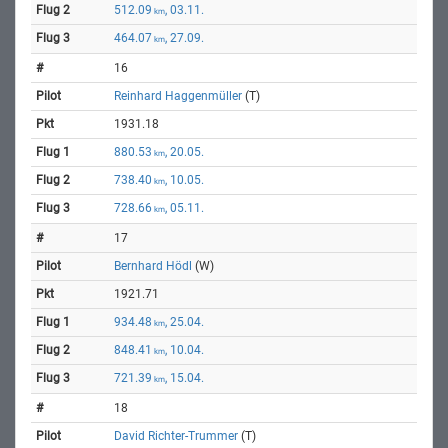
512.09
, 03.11.
km
464.07
, 27.09.
km
16
Reinhard Haggenmüller
(T)
1931.18
880.53
, 20.05.
km
738.40
, 10.05.
km
728.66
, 05.11.
km
17
Bernhard Hödl
(W)
1921.71
934.48
, 25.04.
km
848.41
, 10.04.
km
721.39
, 15.04.
km
18
David Richter-Trummer
(T)