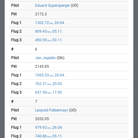
Eduard Supersperger
(OÖ)
2172.3
1302.72
, 26.04.
km
809.45
, 05.11.
km
490.59
, 03.11.
km
6
Jan Jagiello
(Stk)
2145.85
1065.33
, 26.04.
km
762.31
, 20.05.
km
657.50
, 17.05.
km
7
Leopold Felbermayr
(OÖ)
2032.05
979.92
, 26.04.
km
740.86
, 05.11.
km