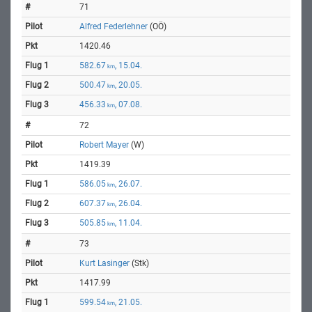
71
Alfred Federlehner
(OÖ)
1420.46
582.67
, 15.04.
km
500.47
, 20.05.
km
456.33
, 07.08.
km
72
Robert Mayer
(W)
1419.39
586.05
, 26.07.
km
607.37
, 26.04.
km
505.85
, 11.04.
km
73
Kurt Lasinger
(Stk)
1417.99
599.54
, 21.05.
km