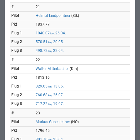
21
Helmut Lindpointner
(Stk)
1837.77
1040.07
, 26.04.
km
570.51
, 20.05.
km
498.72
, 22.04.
km
22
Walter Mitterbacher
(Ktn)
1813.16
829.05
, 13.06.
km
760.68
, 26.07.
km
717.22
, 19.07.
km
23
Markus Gusenleitner
(NÖ)
1796.45
801.70
, 25.04.
km