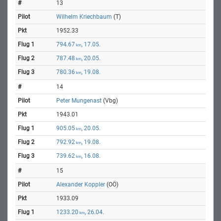
13
Wilhelm Kriechbaum
(T)
1952.33
794.67
, 17.05.
km
787.48
, 20.05.
km
780.36
, 19.08.
km
14
Peter Mungenast
(Vbg)
1943.01
905.05
, 20.05.
km
792.92
, 19.08.
km
739.62
, 16.08.
km
15
Alexander Koppler
(OÖ)
1933.09
1233.20
, 26.04.
km