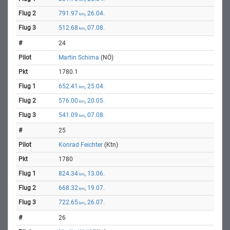
791.97
, 26.04.
km
512.68
, 07.08.
km
24
Martin Schima
(NÖ)
1780.1
652.41
, 25.04.
km
576.00
, 20.05.
km
541.09
, 07.08.
km
25
Konrad Feichter
(Ktn)
1780
824.34
, 13.06.
km
668.32
, 19.07.
km
722.65
, 26.07.
km
26