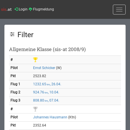
Login
Flugmeldung
Toggle
naviga
Filter
Allgemeine Klasse (sis-at 2008/9)
Ernst Schicker
(W)
2523.82
1232.65
, 26.04.
km
924.76
, 10.04.
km
808.80
, 07.04.
km
Johannes Hausmann
(Ktn)
2352.64