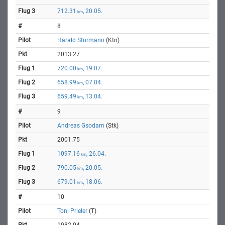
712.31
, 20.05.
km
8
Harald Sturmann
(Ktn)
2013.27
720.00
, 19.07.
km
658.99
, 07.04.
km
659.49
, 13.04.
km
9
Andreas Gsodam
(Stk)
2001.75
1097.16
, 26.04.
km
790.05
, 20.05.
km
679.01
, 18.06.
km
10
Toni Prieler
(T)
1982.04