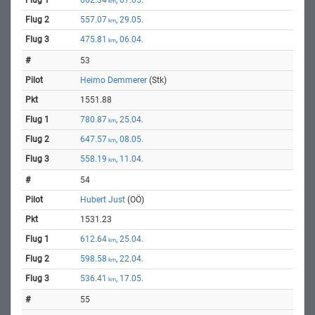
km
557.07
, 29.05.
km
475.81
, 06.04.
km
53
Heimo Demmerer
(Stk)
1551.88
780.87
, 25.04.
km
647.57
, 08.05.
km
558.19
, 11.04.
km
54
Hubert Just
(OÖ)
1531.23
612.64
, 25.04.
km
598.58
, 22.04.
km
536.41
, 17.05.
km
55