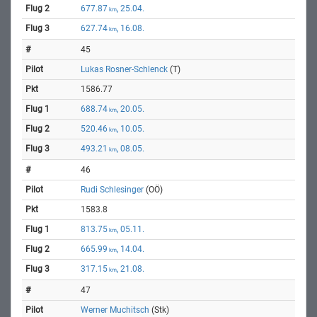
677.87
, 25.04.
km
627.74
, 16.08.
km
45
Lukas Rosner-Schlenck
(T)
1586.77
688.74
, 20.05.
km
520.46
, 10.05.
km
493.21
, 08.05.
km
46
Rudi Schlesinger
(OÖ)
1583.8
813.75
, 05.11.
km
665.99
, 14.04.
km
317.15
, 21.08.
km
47
Werner Muchitsch
(Stk)