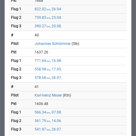
1688
822.02
, 26.04.
km
759.85
, 25.04.
km
390.27
, 20.08.
km
40
Johannes Schlömmer
(Stk)
1637.26
771.64
, 16.08.
km
558.98
, 17.05.
km
578.68
, 26.07.
km
41
Karl-heinz Moser
(Ktn)
1606.48
566.34
, 07.08.
km
561.79
, 14.06.
km
541.87
, 26.07.
km