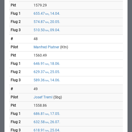
1579.29
655.47
, 14.04.
km
574.87
, 20.05.
km
510.50
, 09.04.
km
48
Manfred Platner
(Ktn)
1560.49
646.91
, 18.06.
km
629.37
, 25.05.
km
589.36
, 14.06.
km
49
Josef Treml
(Sbg)
1558.86
686.81
, 17.05.
km
632.58
, 26.07.
km
618.91
, 25.04.
km