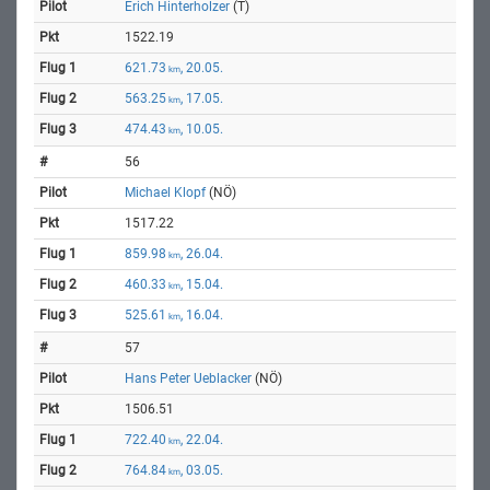
Erich Hinterholzer
(T)
1522.19
621.73
, 20.05.
km
563.25
, 17.05.
km
474.43
, 10.05.
km
56
Michael Klopf
(NÖ)
1517.22
859.98
, 26.04.
km
460.33
, 15.04.
km
525.61
, 16.04.
km
57
Hans Peter Ueblacker
(NÖ)
1506.51
722.40
, 22.04.
km
764.84
, 03.05.
km