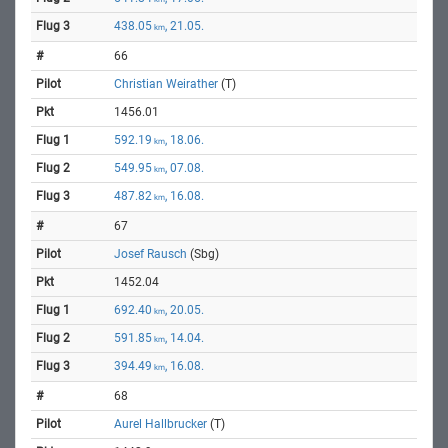
438.05
, 21.05.
km
66
Christian Weirather
(T)
1456.01
592.19
, 18.06.
km
549.95
, 07.08.
km
487.82
, 16.08.
km
67
Josef Rausch
(Sbg)
1452.04
692.40
, 20.05.
km
591.85
, 14.04.
km
394.49
, 16.08.
km
68
Aurel Hallbrucker
(T)