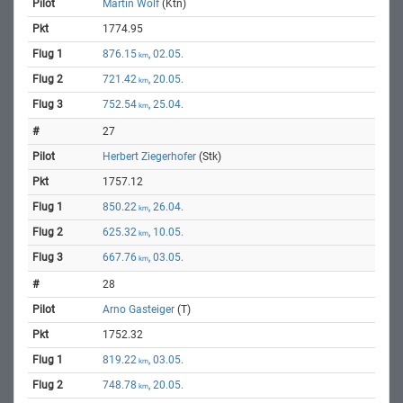
Martin Wolf
(Ktn)
1774.95
876.15
, 02.05.
km
721.42
, 20.05.
km
752.54
, 25.04.
km
27
Herbert Ziegerhofer
(Stk)
1757.12
850.22
, 26.04.
km
625.32
, 10.05.
km
667.76
, 03.05.
km
28
Arno Gasteiger
(T)
1752.32
819.22
, 03.05.
km
748.78
, 20.05.
km