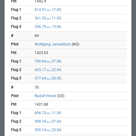
1442.9
814.91
, 17.05.
km
361.50
, 11.05.
km
356.70
, 13.06.
km
69
Wolfgang Janowitsch
(NÖ)
1423.65
709.94
, 07.08.
km
635.17
, 22.04.
km
377.64
, 03.05.
km
70
Rudolf Hirner
(OÖ)
1421.88
606.73
, 11.04.
km
599.35
, 07.04.
km
599.14
, 25.04.
km