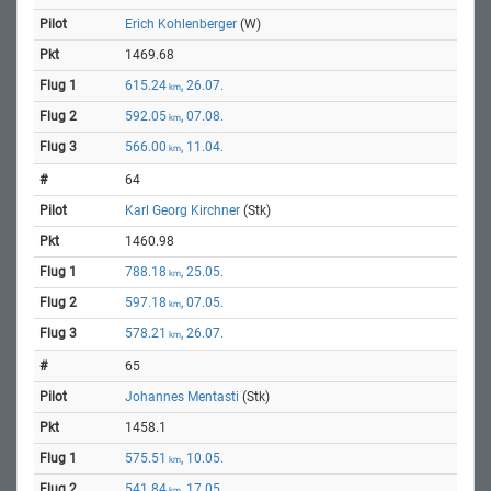
Erich Kohlenberger
(W)
1469.68
615.24
, 26.07.
km
592.05
, 07.08.
km
566.00
, 11.04.
km
64
Karl Georg Kirchner
(Stk)
1460.98
788.18
, 25.05.
km
597.18
, 07.05.
km
578.21
, 26.07.
km
65
Johannes Mentasti
(Stk)
1458.1
575.51
, 10.05.
km
541.84
, 17.05.
km