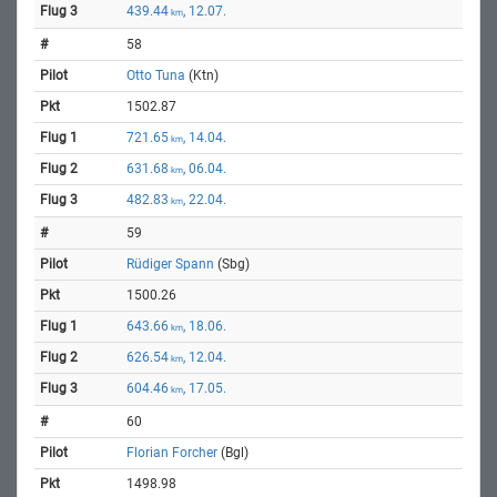
439.44
, 12.07.
km
58
Otto Tuna
(Ktn)
1502.87
721.65
, 14.04.
km
631.68
, 06.04.
km
482.83
, 22.04.
km
59
Rüdiger Spann
(Sbg)
1500.26
643.66
, 18.06.
km
626.54
, 12.04.
km
604.46
, 17.05.
km
60
Florian Forcher
(Bgl)
1498.98