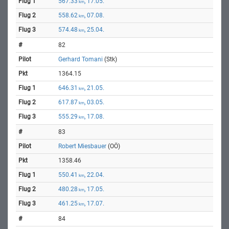
567.33
, 17.05.
km
558.62
, 07.08.
km
574.48
, 25.04.
km
82
Gerhard Tomani
(Stk)
1364.15
646.31
, 21.05.
km
617.87
, 03.05.
km
555.29
, 17.08.
km
83
Robert Miesbauer
(OÖ)
1358.46
550.41
, 22.04.
km
480.28
, 17.05.
km
461.25
, 17.07.
km
84