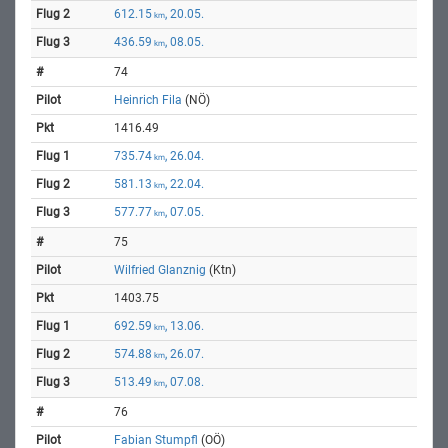
612.15
, 20.05.
km
436.59
, 08.05.
km
74
Heinrich Fila
(NÖ)
1416.49
735.74
, 26.04.
km
581.13
, 22.04.
km
577.77
, 07.05.
km
75
Wilfried Glanznig
(Ktn)
1403.75
692.59
, 13.06.
km
574.88
, 26.07.
km
513.49
, 07.08.
km
76
Fabian Stumpfl
(OÖ)