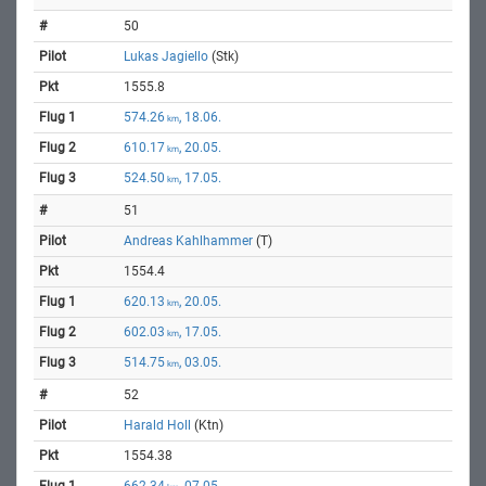
50
Lukas Jagiello
(Stk)
1555.8
574.26
, 18.06.
km
610.17
, 20.05.
km
524.50
, 17.05.
km
51
Andreas Kahlhammer
(T)
1554.4
620.13
, 20.05.
km
602.03
, 17.05.
km
514.75
, 03.05.
km
52
Harald Holl
(Ktn)
1554.38
662.34
, 07.05.