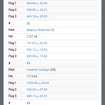
804.06
, 25.04.
km
699.89
, 26.07.
km
660.18
, 20.05.
km
32
Magnus Webhofer
(T)
1727.34
741.87
, 03.05.
km
603.12
, 14.04.
km
609.89
, 15.04.
km
33
Friedrich Hofinger
(OÖ)
1715.63
1059.00
, 26.04.
km
542.25
, 07.08.
km
449.17
, 22.07.
km
34