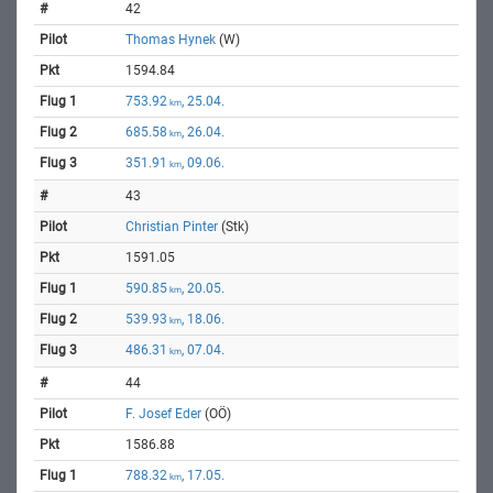
42
Thomas Hynek
(W)
1594.84
753.92
, 25.04.
km
685.58
, 26.04.
km
351.91
, 09.06.
km
43
Christian Pinter
(Stk)
1591.05
590.85
, 20.05.
km
539.93
, 18.06.
km
486.31
, 07.04.
km
44
F. Josef Eder
(OÖ)
1586.88
788.32
, 17.05.
km