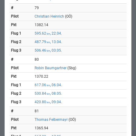
79
Christian Heinrich
(OÖ)
1382.14
595.62
, 22.04.
km
487.79
, 13.04.
km
506.46
, 03.05.
km
80
Robin Baumgartner
(Sbg)
1370.22
617.06
, 06.04.
km
530.84
, 08.05.
km
420.80
, 09.04.
km
81
Thomas Felbermayr
(OÖ)
1365.94