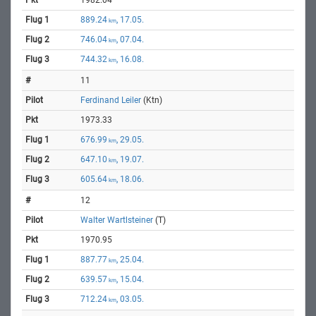
889.24
, 17.05.
km
746.04
, 07.04.
km
744.32
, 16.08.
km
11
Ferdinand Leiler
(Ktn)
1973.33
676.99
, 29.05.
km
647.10
, 19.07.
km
605.64
, 18.06.
km
12
Walter Wartlsteiner
(T)
1970.95
887.77
, 25.04.
km
639.57
, 15.04.
km
712.24
, 03.05.
km