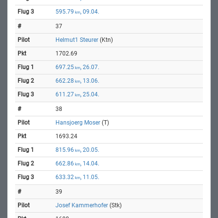
595.79
, 09.04.
km
37
Helmut1 Steurer
(Ktn)
1702.69
697.25
, 26.07.
km
662.28
, 13.06.
km
611.27
, 25.04.
km
38
Hansjoerg Moser
(T)
1693.24
815.96
, 20.05.
km
662.86
, 14.04.
km
633.32
, 11.05.
km
39
Josef Kammerhofer
(Stk)